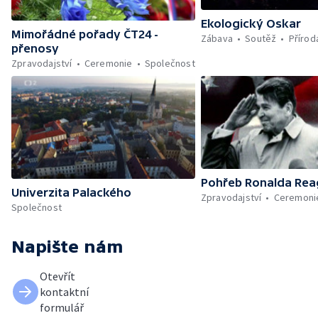
Ekologický Oskar
Mimořádné pořady ČT24 -
Zábava
Soutěž
Přírod
přenosy
Zpravodajství
Ceremonie
Společnost
Pohřeb Ronalda Re
Univerzita Palackého
Zpravodajství
Ceremoni
Společnost
Napište nám
Otevřít
kontaktní
formulář