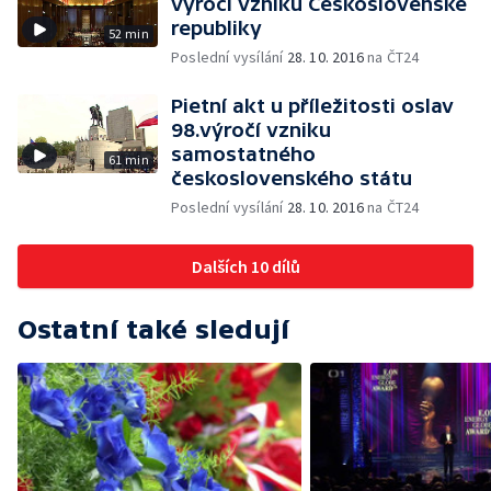
výročí vzniku Československé
republiky
52 min
Poslední vysílání
28. 10. 2016
na ČT24
Pietní akt u příležitosti oslav
98.výročí vzniku
samostatného
61 min
československého státu
Poslední vysílání
28. 10. 2016
na ČT24
Dalších 10 dílů
Ostatní také sledují