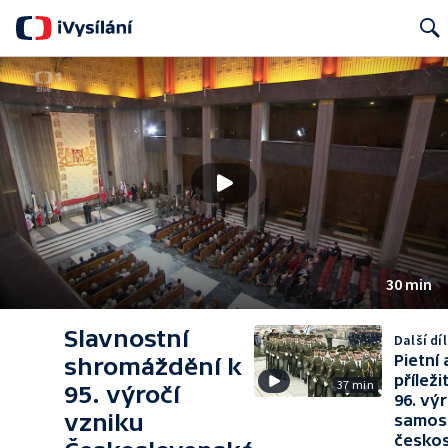
Search
30 min
Slavnostní
Další díl
Pietní 
shromáždění k
příleži
37 min
95. výročí
96. vý
vzniku
samos
česko