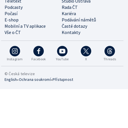
Teletext
Studio Ostrava
Podcasty
Rada ČT
Počasí
Kariéra
E-shop
Podávání námětů
Mobilní a TV aplikace
Časté dotazy
Vše o ČT
Kontakty
Instagram
Facebook
YouTube
X
Threads
© Česká televize
•
•
English
Ochrana soukromí
Přístupnost