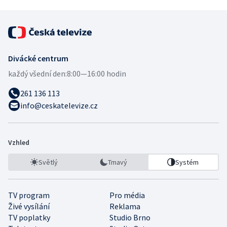
Divácké centrum
každý všední den:
8:00—16:00 hodin
261 136 113
info@ceskatelevize.cz
Vzhled
Světlý
Tmavý
Systém
TV program
Pro média
Živé vysílání
Reklama
TV poplatky
Studio Brno