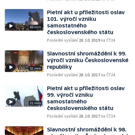
Pietní akt u příležitosti oslav
101. výročí vzniku
samostatného
60 min
československého státu
Poslední vysílání
28. 10. 2019
na ČT24
Slavnostní shromáždění k 99.
výročí vzniku Československé
republiky
52 min
Poslední vysílání
28. 10. 2017
na ČT24
Pietní akt u příležitosti oslav
99. výročí vzniku
samostatného
31 min
československého státu
Poslední vysílání
28. 10. 2017
na ČT24
Slavnostní shromáždění k 98.