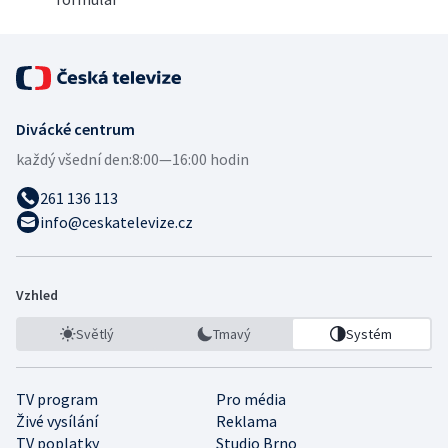
Divácké centrum
každý všední den:
8:00—16:00 hodin
261 136 113
info@ceskatelevize.cz
Vzhled
Světlý
Tmavý
Systém
TV program
Pro média
Živé vysílání
Reklama
TV poplatky
Studio Brno