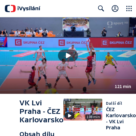
Close
Search
121 min
VK Lvi
Další díl
ČEZ
Praha - ČEZ
Karlovarsko
108 min
Karlovarsko
- VK Lvi
Praha
Obsah dílu