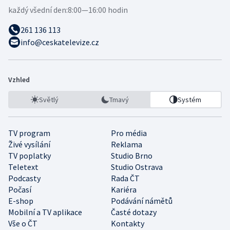
každý všední den:
8:00—16:00 hodin
261 136 113
info@ceskatelevize.cz
Vzhled
Světlý
Tmavý
Systém
TV program
Pro média
Živé vysílání
Reklama
TV poplatky
Studio Brno
Teletext
Studio Ostrava
Podcasty
Rada ČT
Počasí
Kariéra
E-shop
Podávání námětů
Mobilní a TV aplikace
Časté dotazy
Vše o ČT
Kontakty