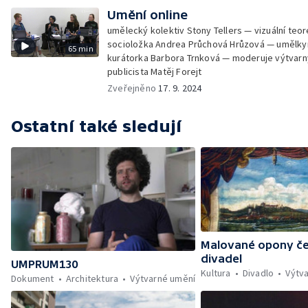
Umění online
umělecký kolektiv Stony Tellers — vizuální teor
socioložka Andrea Průchová Hrůzová — umělky
65 min
kurátorka Barbora Trnková — moderuje výtvarn
publicista Matěj Forejt
Zveřejněno
17. 9. 2024
Ostatní také sledují
Malované opony č
divadel
UMPRUM130
Kultura
Divadlo
Výtv
Dokument
Architektura
Výtvarné umění