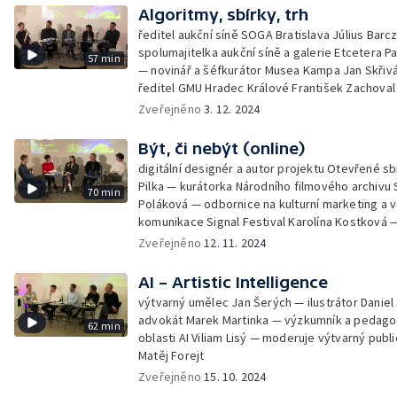
Algoritmy, sbírky, trh
ředitel aukční síně SOGA Bratislava Július Barcz
spolumajitelka aukční síně a galerie Etcetera P
57 min
— novinář a šéfkurátor Musea Kampa Jan Skřiv
ředitel GMU Hradec Králové František Zachoval
moderuje výtvarný publicista Matěj Forejt
Zveřejněno
3. 12. 2024
Být, či nebýt (online)
digitální designér a autor projektu Otevřené sb
Pilka — kurátorka Národního filmového archivu 
70 min
Poláková — odbornice na kulturní marketing a 
komunikace Signal Festival Karolína Kostková 
oddělení digitálních služeb Slovenské národní 
Zveřejněno
12. 11. 2024
Michal Čudrnák — moderuje výtvarný publicista
Forejt
AI – Artistic Intelligence
výtvarný umělec Jan Šerých — ilustrátor Danie
advokát Marek Martinka — výzkumník a pedago
62 min
oblasti AI Viliam Lisý — moderuje výtvarný publi
Matěj Forejt
Zveřejněno
15. 10. 2024