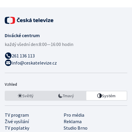
Divácké centrum
každý všední den:
8:00—16:00 hodin
261 136 113
info@ceskatelevize.cz
Vzhled
Světlý
Tmavý
Systém
TV program
Pro média
Živé vysílání
Reklama
TV poplatky
Studio Brno