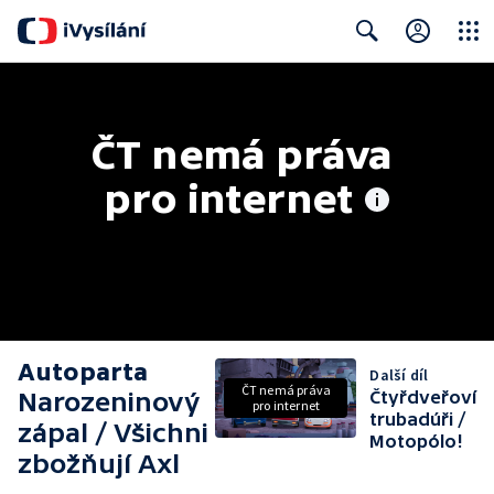
Close
Search
ČT nemá práva 
pro internet
Autoparta
Další díl
ČT nemá práva
Narozeninový
Čtyřdveřoví
pro internet
trubadúři /
zápal / Všichni
Motopólo!
zbožňují Axl