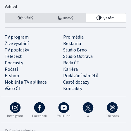
Vzhled
Světlý
Tmavý
Systém
TV program
Pro média
Živé vysílání
Reklama
TV poplatky
Studio Brno
Teletext
Studio Ostrava
Podcasty
Rada ČT
Počasí
Kariéra
E-shop
Podávání námětů
Mobilní a TV aplikace
Časté dotazy
Vše o ČT
Kontakty
Instagram
Facebook
YouTube
X
Threads
© Česká televize