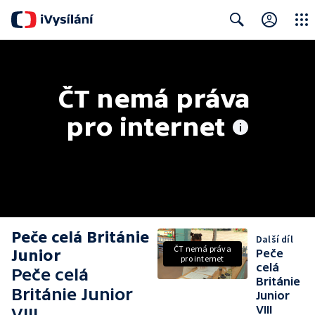
Close
Search
ČT nemá práva 
pro internet
Peče celá Británie
Další díl
ČT nemá práva
Junior
Peče
pro internet
celá
Peče celá
Británie
Británie Junior
Junior
VIII
VIII