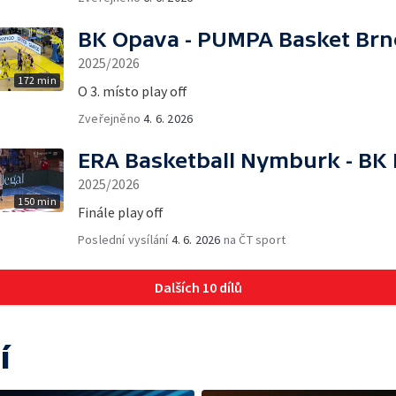
BK Opava - PUMPA Basket Brn
2025/2026
172 min
O 3. místo play off
Zveřejněno
4. 6. 2026
ERA Basketball Nymburk - BK 
2025/2026
150 min
Finále play off
Poslední vysílání
4. 6. 2026
na ČT sport
Dalších 10 dílů
í