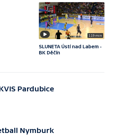
119 min
SLUNETA Ústí nad Labem -
BK Děčín
KVIS Pardubice
etball Nymburk