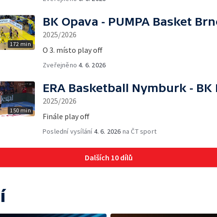
BK Opava - PUMPA Basket Brn
2025/2026
172 min
O 3. místo play off
Zveřejněno
4. 6. 2026
ERA Basketball Nymburk - BK 
2025/2026
150 min
Finále play off
Poslední vysílání
4. 6. 2026
na ČT sport
Dalších 10 dílů
í