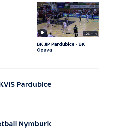
126 min
BK JIP Pardubice - BK
Opava
KVIS Pardubice
etball Nymburk