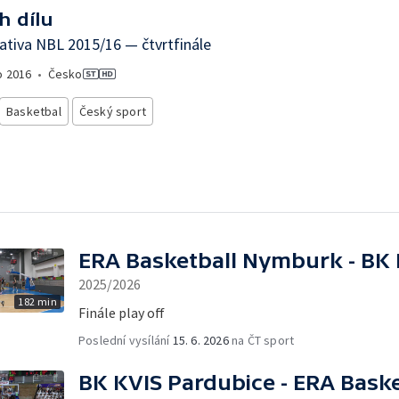
h dílu
tiva NBL 2015/16 — čtvrtfinále
o
2016
•
Česko
Basketbal
Český sport
ERA Basketball Nymburk - BK 
2025/2026
182 min
Finále play off
Poslední vysílání
15. 6. 2026
na ČT sport
BK KVIS Pardubice - ERA Bask