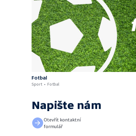
Fotbal
Sport
Fotbal
Napište nám
Otevřít kontaktní
formulář