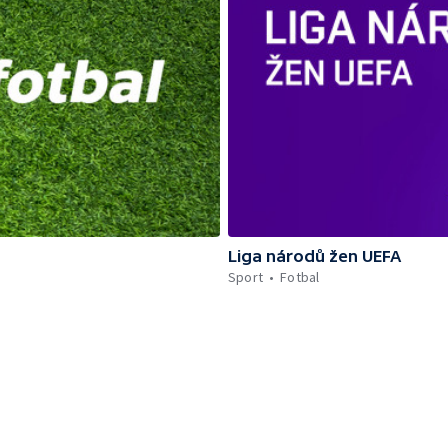
Liga národů žen UEFA
Sport
Fotbal