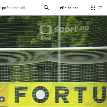
Přihlásit se
ČT
Search