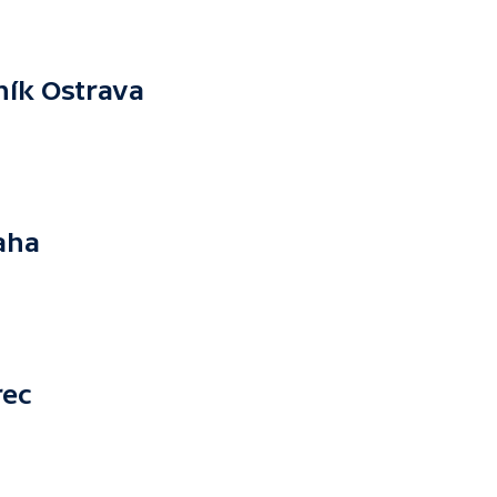
ník Ostrava
aha
rec