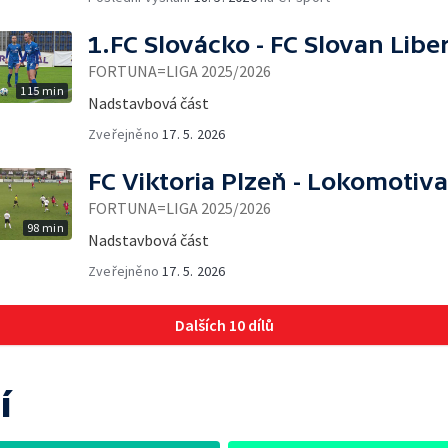
1.FC Slovácko - FC Slovan Libe
FORTUNA=LIGA 2025/2026
115 min
Nadstavbová část
Zveřejněno
17. 5. 2026
FC Viktoria Plzeň - Lokomotiva
FORTUNA=LIGA 2025/2026
98 min
Nadstavbová část
Zveřejněno
17. 5. 2026
Dalších 10 dílů
í