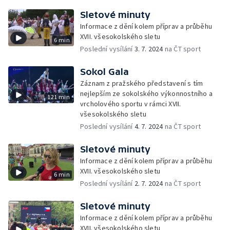
Sletové minuty
Informace z dění kolem příprav a průběhu
XVII. všesokolského sletu
6 min
Poslední vysílání
3. 7. 2024
na ČT sport
Sokol Gala
Záznam z pražského představení s tím
nejlepším ze sokolského výkonnostního a
121 min
vrcholového sportu v rámci XVII.
všesokolského sletu
Poslední vysílání
4. 7. 2024
na ČT sport
Sletové minuty
Informace z dění kolem příprav a průběhu
XVII. všesokolského sletu
6 min
Poslední vysílání
2. 7. 2024
na ČT sport
Sletové minuty
Informace z dění kolem příprav a průběhu
XVII. všesokolského sletu