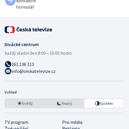
kontaktní
formulář
Divácké centrum
každý všední den:
8:00—16:00 hodin
261 136 113
info@ceskatelevize.cz
Vzhled
Světlý
Tmavý
Systém
TV program
Pro média
Živé vysílání
Reklama