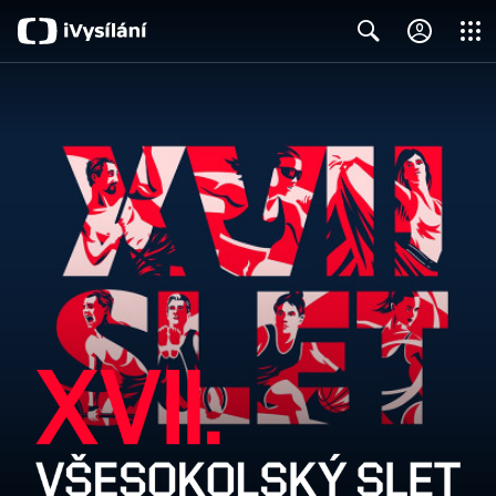
Close
Search