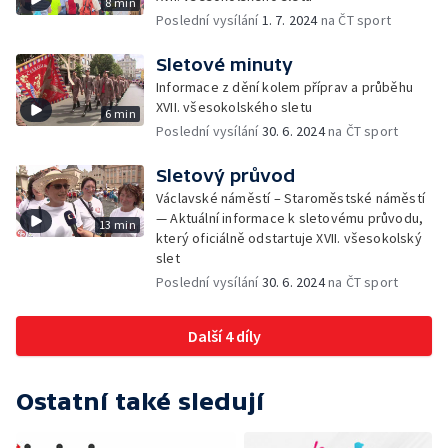
8 min
Poslední vysílání
1. 7. 2024
na ČT sport
Sletové minuty
Informace z dění kolem příprav a průběhu
XVII. všesokolského sletu
6 min
Poslední vysílání
30. 6. 2024
na ČT sport
Sletový průvod
Václavské náměstí – Staroměstské náměstí
— Aktuální informace k sletovému průvodu,
13 min
který oficiálně odstartuje XVII. všesokolský
slet
Poslední vysílání
30. 6. 2024
na ČT sport
Další 4 díly
Ostatní také sledují