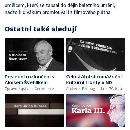
umělcem, který se zapsal do dějin baletního umění,
nadto k divákům promlouval i z filmového plátna.
Ostatní také sledují
Poslední rozloučení s
Celostátní shromáždění
Aloisem Švehlíkem
kulturní fronty v ND
Zpravodajství
Ceremonie
Archiv
Propaganda
70. léta