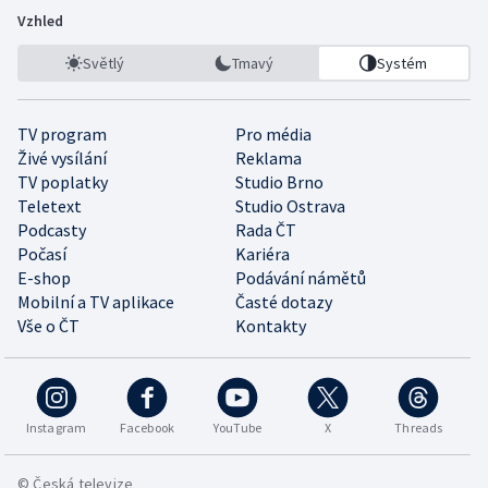
Vzhled
Světlý
Tmavý
Systém
TV program
Pro média
Živé vysílání
Reklama
TV poplatky
Studio Brno
Teletext
Studio Ostrava
Podcasty
Rada ČT
Počasí
Kariéra
E-shop
Podávání námětů
Mobilní a TV aplikace
Časté dotazy
Vše o ČT
Kontakty
Instagram
Facebook
YouTube
X
Threads
© Česká televize