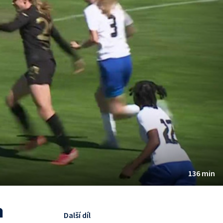
136 min
a
Další díl