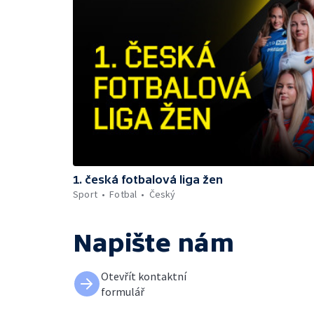
1. česká fotbalová liga žen
Sport
Fotbal
Český
Napište nám
Otevřít kontaktní
formulář