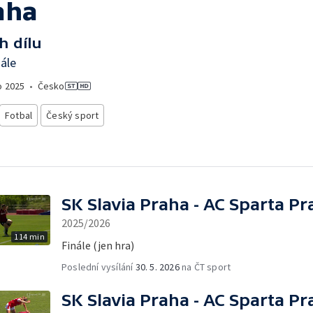
aha
h dílu
ále
o
2025
•
Česko
Fotbal
Český sport
SK Slavia Praha - AC Sparta Pr
2025/2026
114 min
Finále (jen hra)
Poslední vysílání
30. 5. 2026
na ČT sport
SK Slavia Praha - AC Sparta Pr