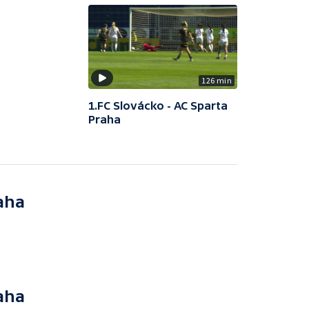
126 min
1.FC Slovácko - AC Sparta
Praha
aha
aha