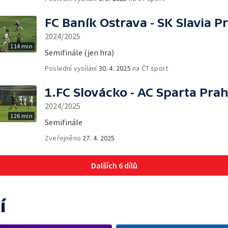
FC Baník Ostrava - SK Slavia P
2024/2025
114 min
Semifinále (jen hra)
Poslední vysílání
30. 4. 2025
na ČT sport
1.FC Slovácko - AC Sparta Pra
2024/2025
126 min
Semifinále
Zveřejněno
27. 4. 2025
Dalších 6 dílů
í