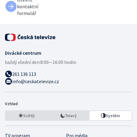
kontaktní
formulář
Divácké centrum
každý všední den:
8:00—16:00 hodin
261 136 113
info@ceskatelevize.cz
Vzhled
Světlý
Tmavý
Systém
TV program
Pro média