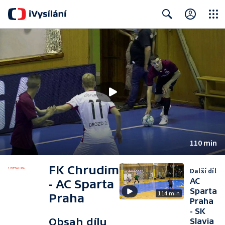
Close
Search
110 min
FK Chrudim
Další díl
AC
- AC Sparta
Sparta
114 min
Praha
Praha
- SK
Obsah dílu
Slavia