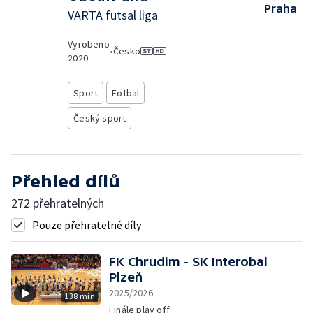
Praha
VARTA futsal liga
Vyrobeno
•
Česko
2020
Sport
Fotbal
Český sport
Přehled dílů
272 přehratelných
Pouze přehratelné díly
FK Chrudim - SK Interobal
Plzeň
2025/2026
138 min
Finále play off