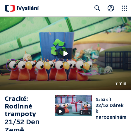
Close
Search
7 min
Cracké:
Další díl
Rodinné
22/52 Dárek
k
trampoty
7 min
narozeninám
21/52 Den
Země