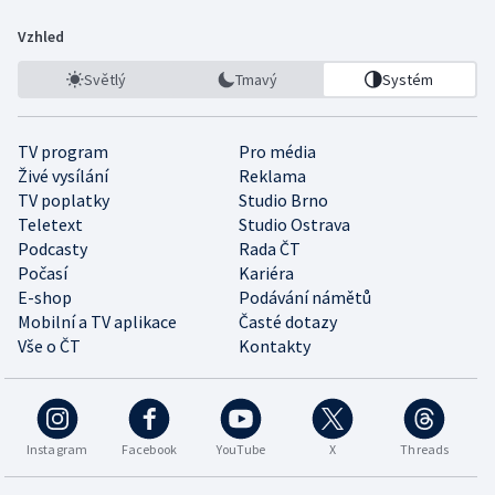
Vzhled
Světlý
Tmavý
Systém
TV program
Pro média
Živé vysílání
Reklama
TV poplatky
Studio Brno
Teletext
Studio Ostrava
Podcasty
Rada ČT
Počasí
Kariéra
E-shop
Podávání námětů
Mobilní a TV aplikace
Časté dotazy
Vše o ČT
Kontakty
Instagram
Facebook
YouTube
X
Threads