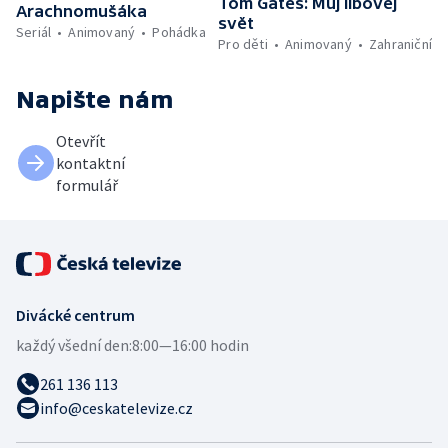
Tom Gates: Můj libovej
Arachnomušáka
svět
Seriál
Animovaný
Pohádka
Pro děti
Animovaný
Zahraniční
Napište nám
Otevřít
kontaktní
formulář
Divácké centrum
každý všední den:
8:00—16:00 hodin
261 136 113
info@ceskatelevize.cz