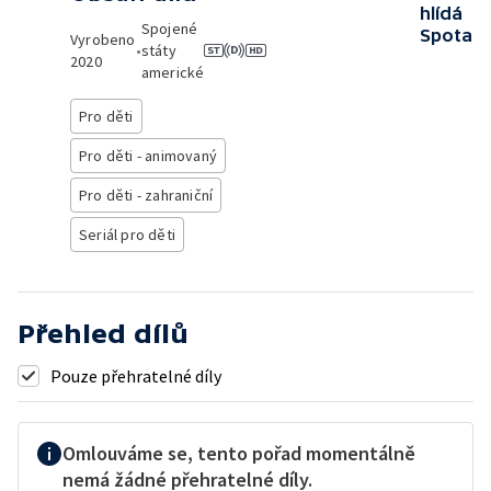
hlídá
Spojené
Spota
Vyrobeno
•
státy
2020
americké
Pro děti
Pro děti - animovaný
Pro děti - zahraniční
Seriál pro děti
Přehled dílů
Pouze přehratelné díly
Omlouváme se, tento pořad momentálně
nemá žádné přehratelné díly.