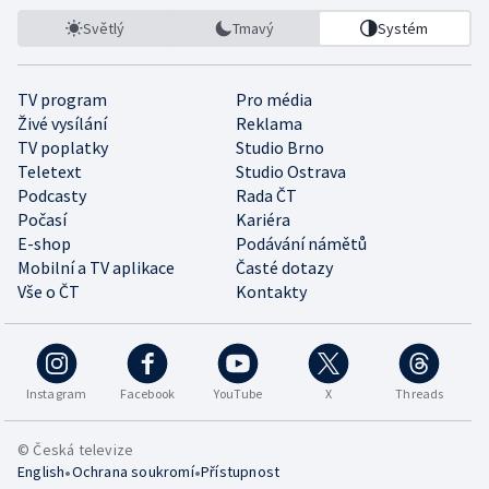
Světlý
Tmavý
Systém
TV program
Pro média
Živé vysílání
Reklama
TV poplatky
Studio Brno
Teletext
Studio Ostrava
Podcasty
Rada ČT
Počasí
Kariéra
E-shop
Podávání námětů
Mobilní a TV aplikace
Časté dotazy
Vše o ČT
Kontakty
Instagram
Facebook
YouTube
X
Threads
© Česká televize
•
•
English
Ochrana soukromí
Přístupnost