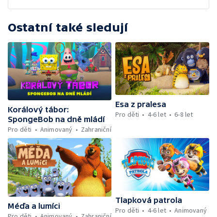
Ostatní také sledují
Esa z pralesa
Korálový tábor:
Pro děti
4-6 let
6-8 let
SpongeBob na dně mládí
Pro děti
Animovaný
Zahraniční
Tlapková patrola
Méďa a lumíci
Pro děti
4-6 let
Animovaný
Pro děti
Animovaný
Zahraniční