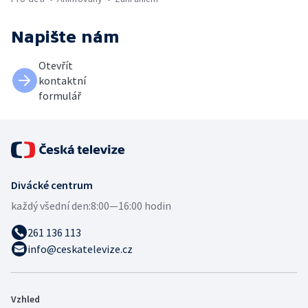
Napište nám
Otevřít
kontaktní
formulář
Divácké centrum
každý všední den:
8:00—16:00 hodin
261 136 113
info@ceskatelevize.cz
Vzhled