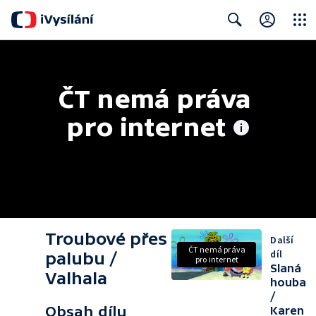
Close
Search
ČT nemá práva 
pro internet
Troubové přes
Další
ČT nemá práva
díl
palubu /
pro internet
Slaná
Valhala
houba
/
Obsah dílu
Karen