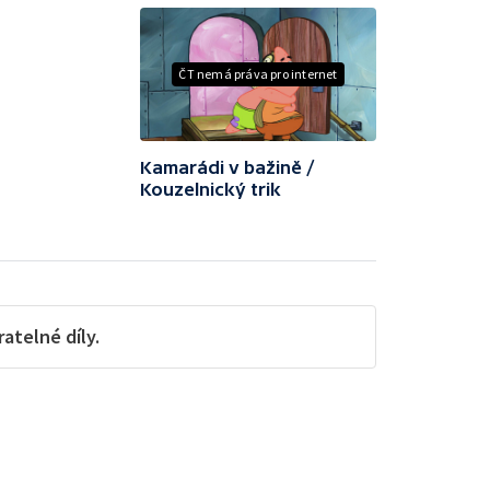
ČT nemá práva pro internet
Kamarádi v bažině /
Kouzelnický trik
telné díly.