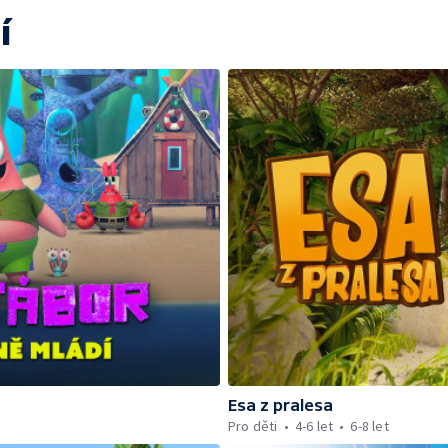
í
Esa z pralesa
Pro děti
4-6 let
6-8 let