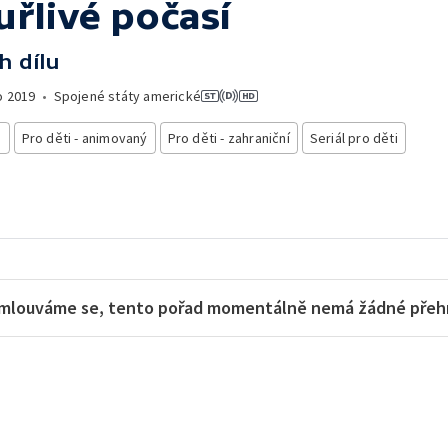
uřlivé počasí
h dílu
o
2019
•
Spojené státy americké
i
Pro děti - animovaný
Pro děti - zahraniční
Seriál pro děti
mlouváme se, tento pořad momentálně nemá žádné přehra