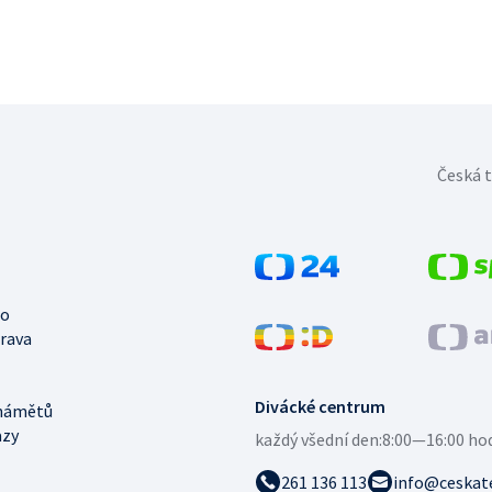
Česká t
no
trava
Divácké centrum
námětů
azy
každý všední den:
8:00—16:00 ho
261 136 113
info@ceskate