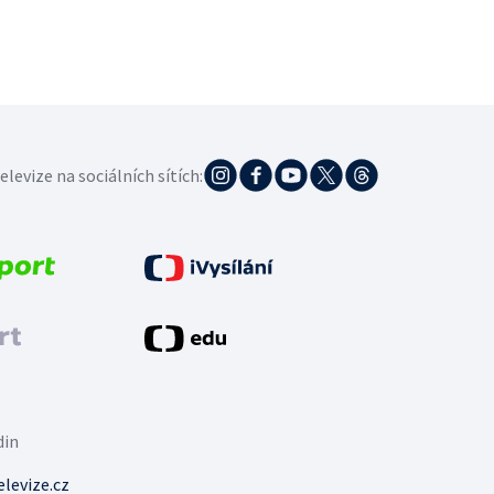
elevize na sociálních sítích:
din
levize.cz