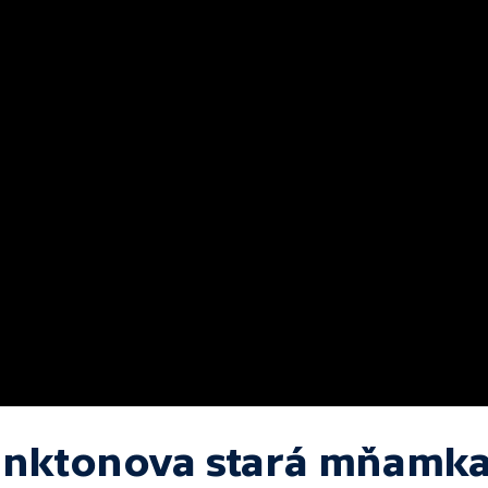
anktonova stará mňamka