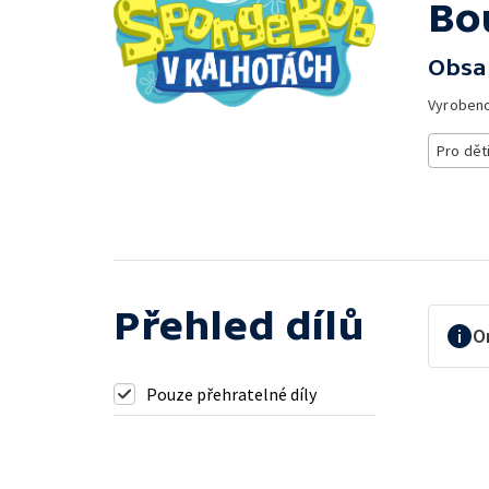
Bo
Obsa
Vyroben
Pro dět
Přehled dílů
O
Pouze přehratelné díly