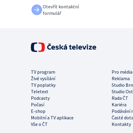
Otevřít kontaktní
formulář
TV program
Pro média
Živé vysílání
Reklama
TV poplatky
Studio Br
Teletext
Studio Os
Podcasty
Rada ČT
Počasí
Kariéra
E-shop
Podávání 
Mobilní a TV aplikace
Časté dot
Vše o ČT
Kontakty