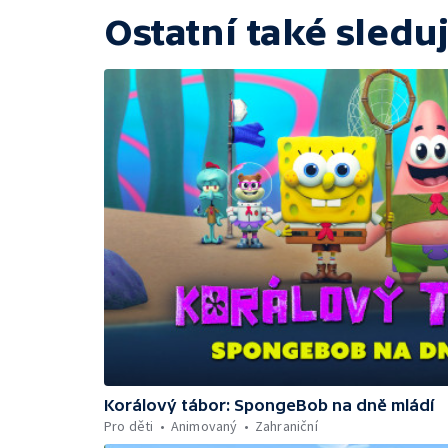
Ostatní také sleduj
Korálový tábor: SpongeBob na dně mládí
Pro děti
Animovaný
Zahraniční