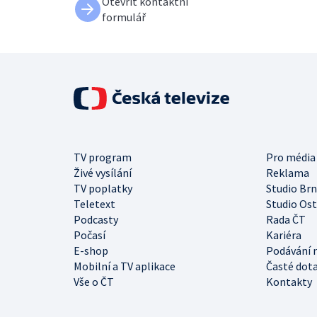
Otevřít kontaktní
formulář
TV program
Pro média
Živé vysílání
Reklama
TV poplatky
Studio Br
Teletext
Studio Os
Podcasty
Rada ČT
Počasí
Kariéra
E-shop
Podávání 
Mobilní a TV aplikace
Časté dot
Vše o ČT
Kontakty