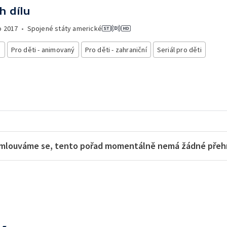
h dílu
o
2017
•
Spojené státy americké
i
Pro děti - animovaný
Pro děti - zahraniční
Seriál pro děti
mlouváme se, tento pořad momentálně nemá žádné přehra