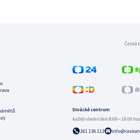
Česká t
no
trava
Divácké centrum
námětů
azy
každý všední den:
8:00—16:00 ho
261 136 113
info@ceskate