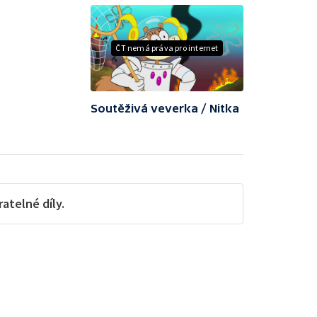
ČT nemá práva pro internet
Soutěživá veverka / Nitka
telné díly.