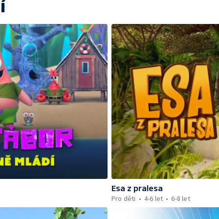
í
Esa z pralesa
Pro děti
4-6 let
6-8 let