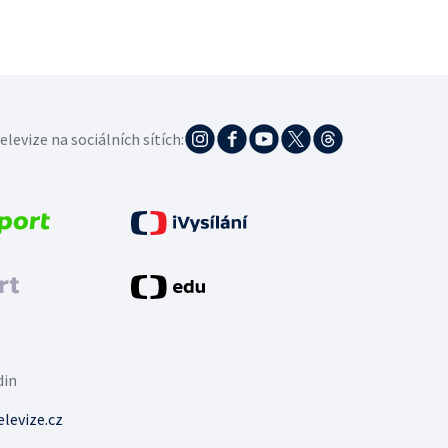
elevize na sociálních sítích:
din
levize.cz