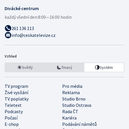
Divácké centrum
každý všední den:
8:00—16:00 hodin
261 136 113
info@ceskatelevize.cz
Vzhled
Světlý
Tmavý
Systém
TV program
Pro média
Živé vysílání
Reklama
TV poplatky
Studio Brno
Teletext
Studio Ostrava
Podcasty
Rada ČT
Počasí
Kariéra
E-shop
Podávání námětů