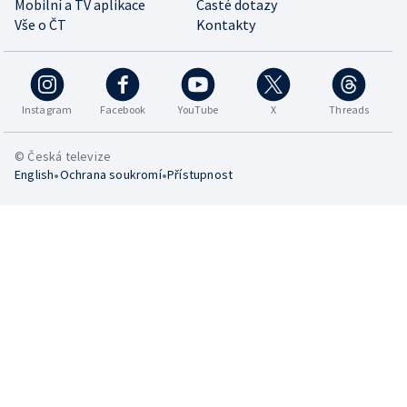
Mobilní a TV aplikace
Časté dotazy
Vše o ČT
Kontakty
Instagram
Facebook
YouTube
X
Threads
© Česká televize
•
•
English
Ochrana soukromí
Přístupnost