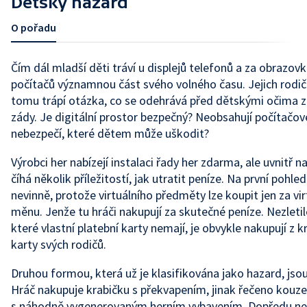
Dětský hazard
O pořadu
Čím dál mladší děti tráví u displejů telefonů a za obrazov
počítačů významnou část svého volného času. Jejich rodič
tomu trápí otázka, co se odehrává před dětskými očima za
zády. Je digitální prostor bezpečný? Neobsahují počítačov
nebezpečí, které dětem může uškodit?
Výrobci her nabízejí instalaci řady her zdarma, ale uvnitř n
číhá několik příležitostí, jak utratit peníze. Na první pohled
nevinně, protože virtuálního předměty lze koupit jen za vir
měnu. Jenže tu hráči nakupují za skutečné peníze. Nezletil
které vlastní platební karty nemají, je obvykle nakupují z k
karty svých rodičů.
Druhou formou, která už je klasifikována jako hazard, jso
Hráč nakupuje krabičku s překvapením, jinak řečeno kouze
s náhodně vygenerovaným herním vybavením. Dopředu neví