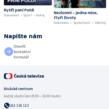
Rytíři paní Poldi
Nezlomní – jedna mise,
Dokument
Sport
Hokej
čtyři životy
Dokument
Společnost
Válečný
Napište nám
Otevřít
kontaktní
formulář
Divácké centrum
každý všední den:
8:00—16:00 hodin
261 136 113