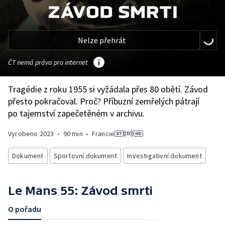
Nelze přehrát
ČT nemá práva pro internet
Tragédie z roku 1955 si vyžádala přes 80 obětí. Závod
přesto pokračoval. Proč? Příbuzní zemřelých pátrají
po tajemství zapečetěném v archivu.
Vyrobeno
2023
•
90 min
•
Francie
Dokument
Sportovní dokument
Investigativní dokument
Le Mans 55: Závod smrti
O pořadu