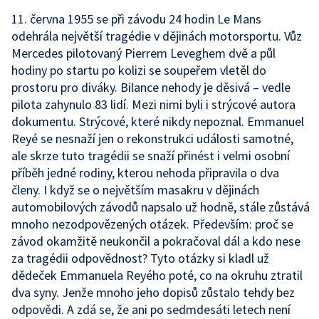
11. června 1955 se při závodu 24 hodin Le Mans
odehrála největší tragédie v dějinách motorsportu. Vůz
Mercedes pilotovaný Pierrem Leveghem dvě a půl
hodiny po startu po kolizi se soupeřem vletěl do
prostoru pro diváky. Bilance nehody je děsivá – vedle
pilota zahynulo 83 lidí. Mezi nimi byli i strýcové autora
dokumentu. Strýcové, které nikdy nepoznal. Emmanuel
Reyé se nesnaží jen o rekonstrukci události samotné,
ale skrze tuto tragédii se snaží přinést i velmi osobní
příběh jedné rodiny, kterou nehoda připravila o dva
členy. I když se o největším masakru v dějinách
automobilových závodů napsalo už hodně, stále zůstává
mnoho nezodpovězených otázek. Především: proč se
závod okamžitě neukončil a pokračoval dál a kdo nese
za tragédii odpovědnost? Tyto otázky si kladl už
dědeček Emmanuela Reyého poté, co na okruhu ztratil
dva syny. Jenže mnoho jeho dopisů zůstalo tehdy bez
odpovědi. A zdá se, že ani po sedmdesáti letech není