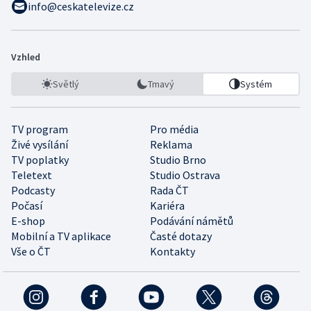
info@ceskatelevize.cz
Vzhled
Světlý
Tmavý
Systém
TV program
Pro média
Živé vysílání
Reklama
TV poplatky
Studio Brno
Teletext
Studio Ostrava
Podcasty
Rada ČT
Počasí
Kariéra
E-shop
Podávání námětů
Mobilní a TV aplikace
Časté dotazy
Vše o ČT
Kontakty