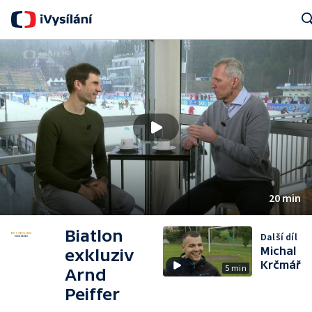
Sear
20 min
Biatlon
Další díl
Michal
exkluziv
Krčmář
5 min
Arnd
Peiffer