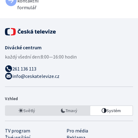
kontaktní
formulář
Divácké centrum
každý všední den:
8:00—16:00 hodin
261 136 113
info@ceskatelevize.cz
Vzhled
Světlý
Tmavý
Systém
TV program
Pro média
Živé vysílání
Reklama