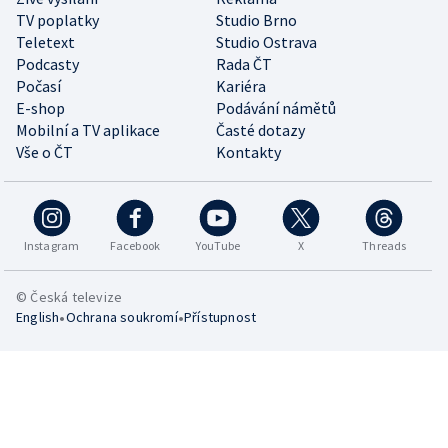
TV poplatky
Studio Brno
Teletext
Studio Ostrava
Podcasty
Rada ČT
Počasí
Kariéra
E-shop
Podávání námětů
Mobilní a TV aplikace
Časté dotazy
Vše o ČT
Kontakty
Instagram
Facebook
YouTube
X
Threads
© Česká televize
•
•
English
Ochrana soukromí
Přístupnost