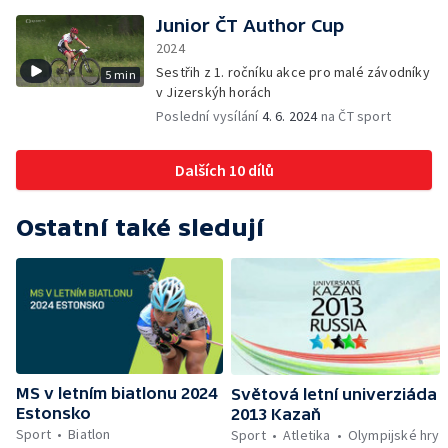
Junior ČT Author Cup
2024
Sestřih z 1. ročníku akce pro malé závodníky
5 min
v Jizerskýh horách
Poslední vysílání
4. 6. 2024
na ČT sport
Dalších 10 dílů
Ostatní také sledují
MS v letním biatlonu 2024
Světová letní univerziáda
Estonsko
2013 Kazaň
Sport
Biatlon
Sport
Atletika
Olympijské hry