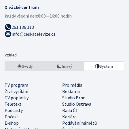
Divácké centrum
každý všední den:
8:00—16:00 hodin
261 136 113
info@ceskatelevize.cz
Vzhled
Světlý
Tmavý
Systém
TV program
Pro média
Živé vysílání
Reklama
TV poplatky
Studio Brno
Teletext
Studio Ostrava
Podcasty
Rada ČT
Počasí
Kariéra
E-shop
Podávání námětů