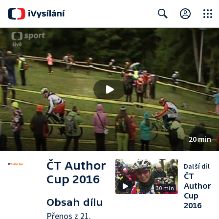
Close
Search
20 min
ČT Author
Další díl
ČT
Cup 2016
Author
30 min
Cup
Obsah dílu
2016
Přenos z 21.