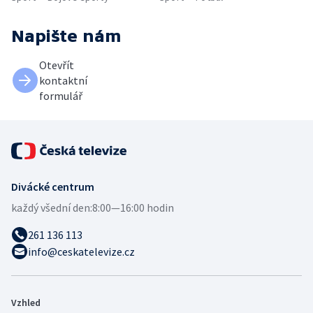
Napište nám
Otevřít
kontaktní
formulář
Divácké centrum
každý všední den:
8:00—16:00 hodin
261 136 113
info@ceskatelevize.cz
Vzhled