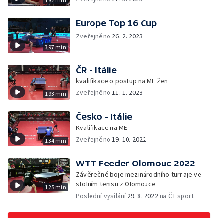
182 min
Europe Top 16 Cup
Zveřejněno
26. 2. 2023
397 min
ČR - Itálie
kvalifikace o postup na ME žen
Zveřejněno
11. 1. 2023
193 min
Česko - Itálie
Kvalifikace na ME
Zveřejněno
19. 10. 2022
134 min
WTT Feeder Olomouc 2022
Závěrečné boje mezinárodního turnaje ve
stolním tenisu z Olomouce
125 min
Poslední vysílání
29. 8. 2022
na ČT sport