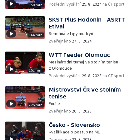
Poslední vysílání
29. 8. 2024
na ČT sport
150 min
SKST Plus Hodonín - ASRTT
Etival
Semifinále Ligy mistryň
164 min
Zveřejněno
27. 3. 2024
WTT Feeder Olomouc
Mezinárodní turnaj ve stolním tenisu
z Olomouce
152 min
Poslední vysílání
29. 8. 2023
na ČT sport
Mistrovství ČR ve stolním
tenise
Finále
225 min
Zveřejněno
26. 3. 2023
Česko - Slovensko
Kvalifikace o postup na ME
Zveřejněno
22. 3. 2023