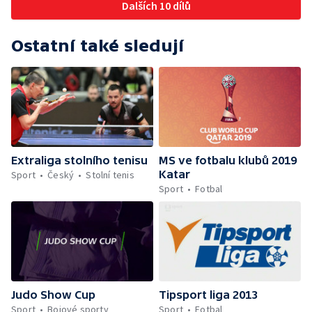
Dalších 10 dílů
Ostatní také sledují
Extraliga stolního tenisu
MS ve fotbalu klubů 2019
Katar
Sport
Český
Stolní tenis
Sport
Fotbal
Judo Show Cup
Tipsport liga 2013
Sport
Bojové sporty
Sport
Fotbal