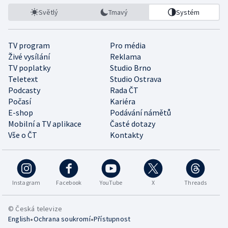
Světlý
Tmavý
Systém
TV program
Pro média
Živé vysílání
Reklama
TV poplatky
Studio Brno
Teletext
Studio Ostrava
Podcasty
Rada ČT
Počasí
Kariéra
E-shop
Podávání námětů
Mobilní a TV aplikace
Časté dotazy
Vše o ČT
Kontakty
Instagram
Facebook
YouTube
X
Threads
© Česká televize
•
•
English
Ochrana soukromí
Přístupnost