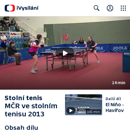
Close
Search
14 min
Stolní tenis
Další díl
MČR ve stolním
El Niňo -
Havířov
101 min
tenisu 2013
Obsah dílu