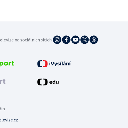
elevize na sociálních sítích:
din
levize.cz