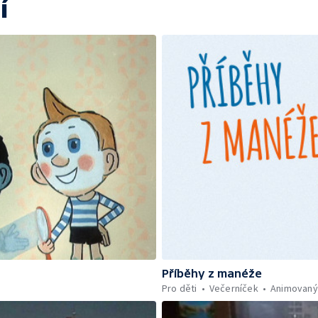
í
Příběhy z manéže
Pro děti
Večerníček
Animovaný