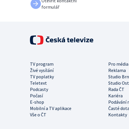
Otevřít kontaktní
formulář
TV program
Pro média
Živé vysílání
Reklama
TV poplatky
Studio Br
Teletext
Studio Os
Podcasty
Rada ČT
Počasí
Kariéra
E-shop
Podávání 
Mobilní a TV aplikace
Časté dot
Vše o ČT
Kontakty