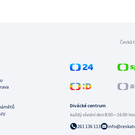
Česká t
no
trava
Divácké centrum
námětů
azy
každý všední den:
8:00—16:00 ho
261 136 113
info@ceskate