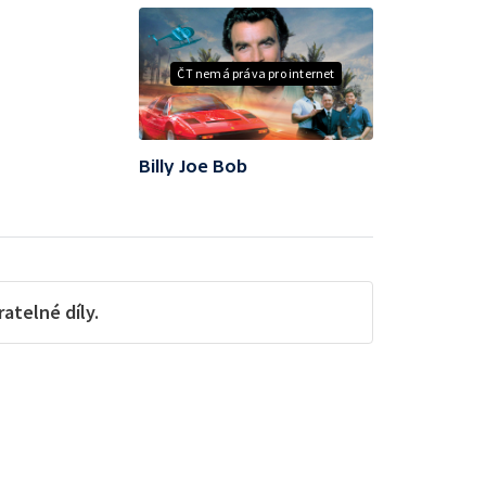
ČT nemá práva pro internet
Billy Joe Bob
telné díly.