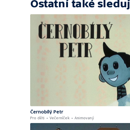
Ostatní také sleduj
Černobílý Petr
Pro děti
Večerníček
Animovaný