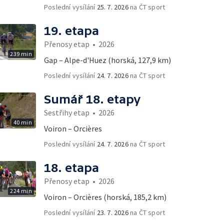
Poslední vysílání
25. 7. 2026
na ČT sport
19. etapa
Přenosy etap
•
2026
239 min
Gap – Alpe-d'Huez (horská, 127,9 km)
Poslední vysílání
24. 7. 2026
na ČT sport
Sumář 18. etapy
Sestřihy etap
•
2026
40 min
Voiron – Orcières
Poslední vysílání
24. 7. 2026
na ČT sport
18. etapa
Přenosy etap
•
2026
224 min
Voiron – Orcières (horská, 185,2 km)
Poslední vysílání
23. 7. 2026
na ČT sport