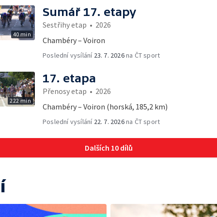
Sumář 17. etapy
Sestřihy etap
•
2026
40 min
Chambéry – Voiron
Poslední vysílání
23. 7. 2026
na ČT sport
17. etapa
Přenosy etap
•
2026
222 min
Chambéry – Voiron (horská, 185,2 km)
Poslední vysílání
22. 7. 2026
na ČT sport
Dalších 10 dílů
í