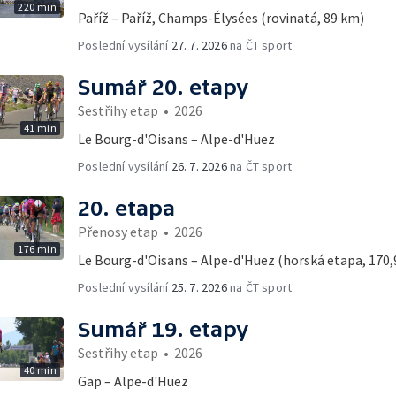
220 min
Paříž – Paříž, Champs-Élysées (rovinatá, 89 km)
Poslední vysílání
27. 7. 2026
na ČT sport
Sumář 20. etapy
Sestřihy etap
•
2026
41 min
Le Bourg-d'Oisans – Alpe-d'Huez
Poslední vysílání
26. 7. 2026
na ČT sport
20. etapa
Přenosy etap
•
2026
176 min
Le Bourg-d'Oisans – Alpe-d'Huez (horská etapa, 170,
Poslední vysílání
25. 7. 2026
na ČT sport
Sumář 19. etapy
Sestřihy etap
•
2026
40 min
Gap – Alpe-d'Huez