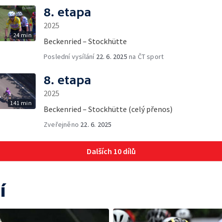
8. etapa
2025
24 min
Beckenried – Stockhütte
Poslední vysílání
22. 6. 2025
na ČT sport
8. etapa
2025
141 min
Beckenried – Stockhütte (celý přenos)
Zveřejněno
22. 6. 2025
Dalších 10 dílů
í