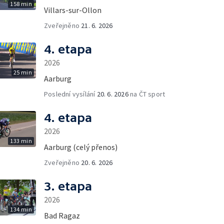
158 min
Villars-sur-Ollon
Zveřejněno
21. 6. 2026
4. etapa
2026
25 min
Aarburg
Poslední vysílání
20. 6. 2026
na ČT sport
4. etapa
2026
133 min
Aarburg (celý přenos)
Zveřejněno
20. 6. 2026
3. etapa
2026
134 min
Bad Ragaz