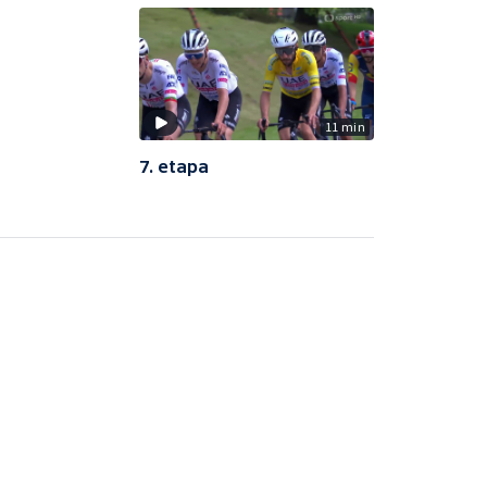
11 min
7. etapa