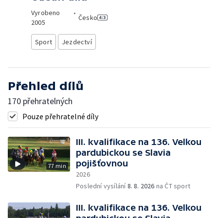
Vyrobeno
•
Česko
2005
Sport
Jezdectví
Přehled dílů
170 přehratelných
Pouze přehratelné díly
III. kvalifikace na 136. Velkou
pardubickou se Slavia
pojišťovnou
77 min
2026
Poslední vysílání
8. 8. 2026
na ČT sport
III. kvalifikace na 136. Velkou