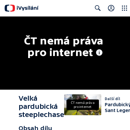
Close
Search
ČT nemá práva 
pro internet
Velká
Další díl
ČT nemá práva
Pardubick
pardubická
pro internet
Sant Lege
steeplechase
Obsah dílu