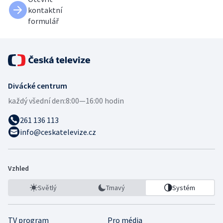
kontaktní
formulář
Divácké centrum
každý všední den:
8:00—16:00 hodin
261 136 113
info@ceskatelevize.cz
Vzhled
Světlý
Tmavý
Systém
TV program
Pro média