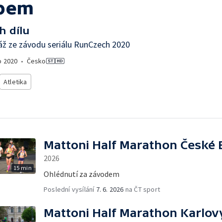
bem
h dílu
ž ze závodu seriálu RunCzech 2020
o
2020
•
Česko
Atletika
Mattoni Half Marathon České 
2026
15 min
Ohlédnutí za závodem
Poslední vysílání
7. 6. 2026
na ČT sport
Mattoni Half Marathon Karlov