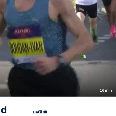
16 min
ad
Další díl