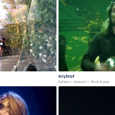
Kryštof
Kultura
Koncert
Rock & pop