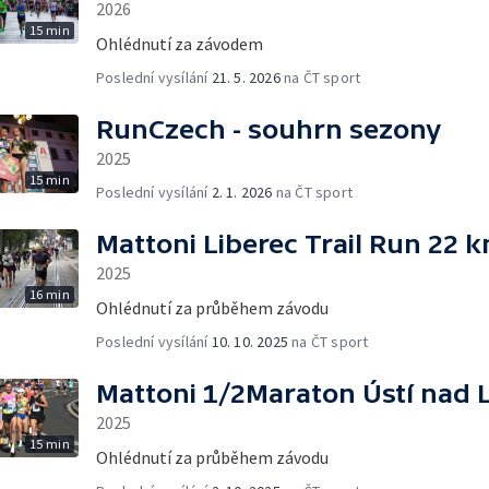
2026
15 min
Ohlédnutí za závodem
Poslední vysílání
21. 5. 2026
na ČT sport
RunCzech - souhrn sezony
2025
15 min
Poslední vysílání
2. 1. 2026
na ČT sport
Mattoni Liberec Trail Run 22 
2025
16 min
Ohlédnutí za průběhem závodu
Poslední vysílání
10. 10. 2025
na ČT sport
Mattoni 1/2Maraton Ústí nad
2025
15 min
Ohlédnutí za průběhem závodu