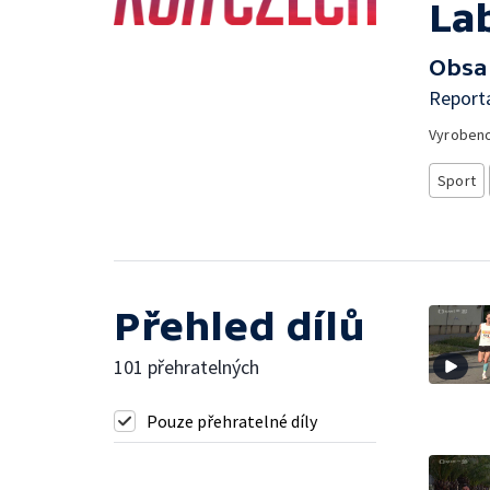
La
Obsa
Reportá
Vyroben
Sport
Přehled dílů
101 přehratelných
Pouze přehratelné díly