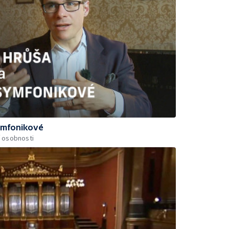
ymfonikové
 osobnosti