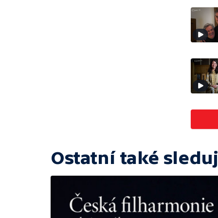
Ostatní také sleduj