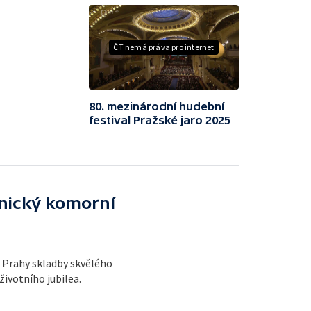
ČT nemá práva pro internet
80. mezinárodní hudební
festival Pražské jaro 2025
onický komorní
o Prahy skladby skvělého
životního jubilea.