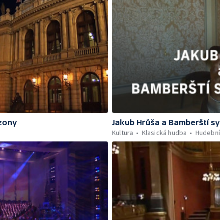
ezony
Jakub Hrůša a Bamberští s
Kultura
Klasická hudba
Hudební