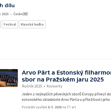
h dílu
o
2025
•
Česko
Festival
Klasická hudba
Arvo Pärt a Estonský filharm
sbor na Pražském jaru 2025
89 min
Ročník 2025
•
Koncerty
Jeden z nejlepších pěveckých sborů Evropy přivezl d
estonského skladatele Arvo Pärta u příležitosti jeho 
Poslední vysílání
6. 5. 2026
na ČT art