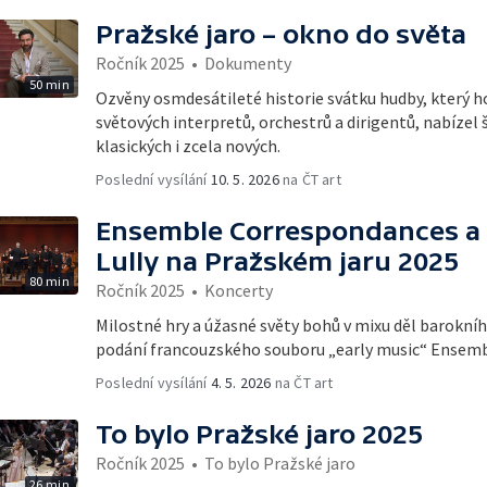
Pražské jaro – okno do světa
Ročník 2025
•
Dokumenty
50 min
Ozvěny osmdesátileté historie svátku hudby, který ho
světových interpretů, orchestrů a dirigentů, nabízel 
klasických i zcela nových.
Poslední vysílání
10. 5. 2026
na ČT art
Ensemble Correspondances a 
Lully na Pražském jaru 2025
80 min
Ročník 2025
•
Koncerty
Milostné hry a úžasné světy bohů v mixu děl barokního
podání francouzského souboru „early music“ Ensem
Poslední vysílání
4. 5. 2026
na ČT art
To bylo Pražské jaro 2025
Ročník 2025
•
To bylo Pražské jaro
26 min