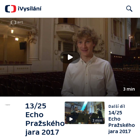
Search
3 min
13/25
Další díl
14/25
Echo
Echo
3 min
Pražského
Pražského
jara 2017
jara 2017