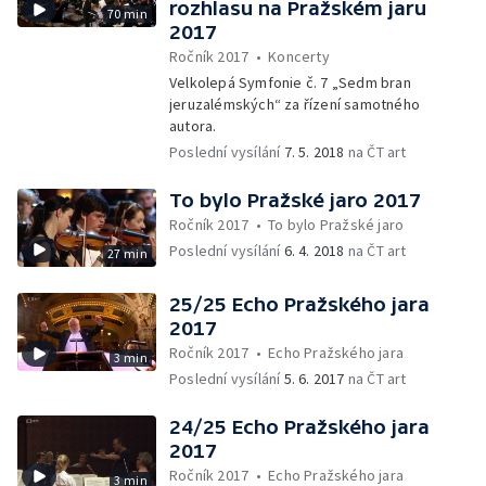
rozhlasu na Pražském jaru
70 min
2017
Ročník 2017
•
Koncerty
Velkolepá Symfonie č. 7 „Sedm bran
jeruzalémských“ za řízení samotného
autora.
Poslední vysílání
7. 5. 2018
na ČT art
To bylo Pražské jaro 2017
Ročník 2017
•
To bylo Pražské jaro
Poslední vysílání
6. 4. 2018
na ČT art
27 min
25/25 Echo Pražského jara
2017
Ročník 2017
•
Echo Pražského jara
3 min
Poslední vysílání
5. 6. 2017
na ČT art
24/25 Echo Pražského jara
2017
Ročník 2017
•
Echo Pražského jara
3 min