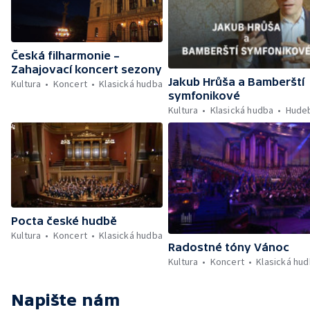
Česká filharmonie –
Zahajovací koncert sezony
Jakub Hrůša a Bamberští
Kultura
Koncert
Klasická hudba
symfonikové
Kultura
Klasická hudba
Hudeb
Pocta české hudbě
Kultura
Koncert
Klasická hudba
Radostné tóny Vánoc
Kultura
Koncert
Klasická hu
Napište nám