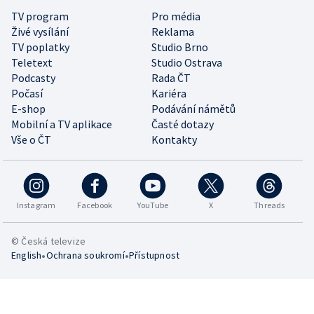
TV program
Pro média
Živé vysílání
Reklama
TV poplatky
Studio Brno
Teletext
Studio Ostrava
Podcasty
Rada ČT
Počasí
Kariéra
E-shop
Podávání námětů
Mobilní a TV aplikace
Časté dotazy
Vše o ČT
Kontakty
Instagram
Facebook
YouTube
X
Threads
© Česká televize
•
•
English
Ochrana soukromí
Přístupnost