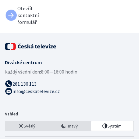
Otevřít
kontaktní
formulář
Divácké centrum
každý všední den:
8:00—16:00 hodin
261 136 113
info@ceskatelevize.cz
Vzhled
Světlý
Tmavý
Systém