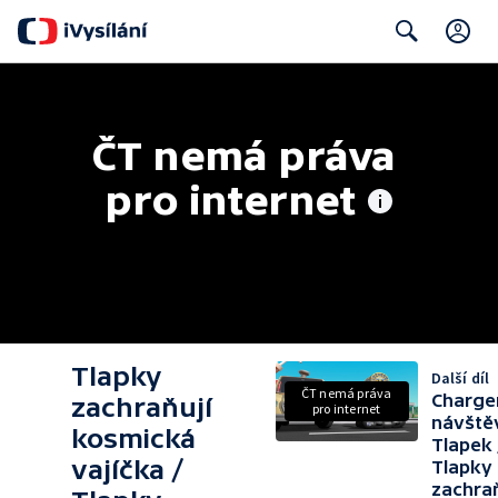
C
Search
ČT nemá práva 
pro internet
Tlapky
Další díl
ČT nemá práva
Charge
zachraňují
pro internet
návště
kosmická
Tlapek 
vajíčka /
Tlapky
zachraň