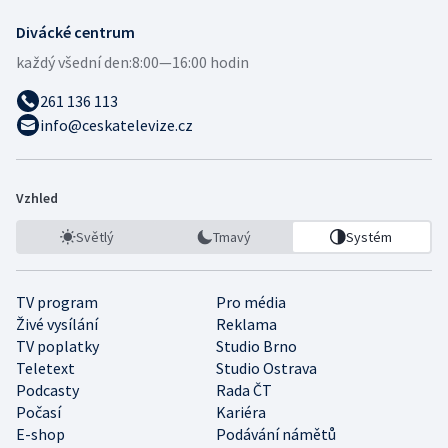
Divácké centrum
každý všední den:
8:00—16:00 hodin
261 136 113
info@ceskatelevize.cz
Vzhled
Světlý
Tmavý
Systém
TV program
Pro média
Živé vysílání
Reklama
TV poplatky
Studio Brno
Teletext
Studio Ostrava
Podcasty
Rada ČT
Počasí
Kariéra
E-shop
Podávání námětů