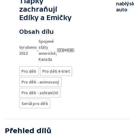
Tlapky
nablýs
zachraňují
auto
Edíky a Emičky
Obsah dílu
Spojené
Vyrobeno
státy
•
2022
americké,
Kanada
Pro děti
Pro děti 4-6 let
Pro děti - animovaný
Pro děti - zahraniční
Seriál pro děti
Přehled dílů