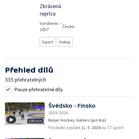
Zkrácená
repríza
Vyrobeno
•
Česko
2017
Sport
Hokej
Přehled dílů
335 přehratelných
Pouze přehratelné díly
Švédsko - Finsko
2025/2026
Beijer Hockey Games (jen hra)
108 min
Poslední vysílání
11. 5. 2026
na ČT sport