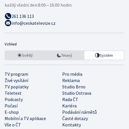
každý všední den:
8:00—16:00 hodin
261 136 113
info@ceskatelevize.cz
Vzhled
Světlý
Tmavý
Systém
TV program
Pro média
Živé vysílání
Reklama
TV poplatky
Studio Brno
Teletext
Studio Ostrava
Podcasty
Rada ČT
Počasí
Kariéra
E-shop
Podávání námětů
Mobilní a TV aplikace
Časté dotazy
Vše o ČT
Kontakty