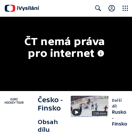
Close
Search
ČT nemá práva 
pro internet
Česko -
Další
díl
Finsko
Rusko
159 min
-
Obsah
Finsko
dílu