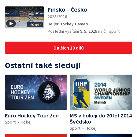
Finsko - Česko
2025/2026
Beijer Hockey Games
150 min
Poslední vysílání
9. 5. 2026
na ČT sport
Dalších 10 dílů
Ostatní také sledují
Euro Hockey Tour žen
MS v hokeji do 20 let 2014
Švédsko
Sport
Hokej
Sport
Hokej