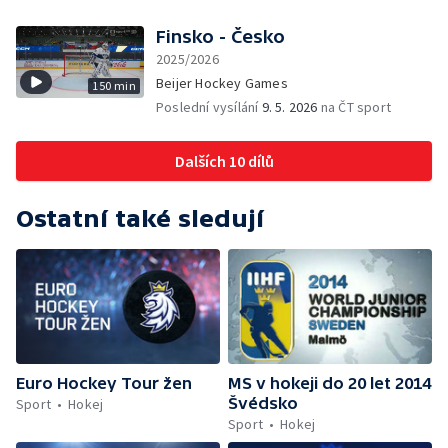
Finsko - Česko
2025/2026
Beijer Hockey Games
150 min
Poslední vysílání
9. 5. 2026
na ČT sport
Dalších 10 dílů
Ostatní také sledují
Euro Hockey Tour žen
MS v hokeji do 20 let 2014
Švédsko
Sport
Hokej
Sport
Hokej