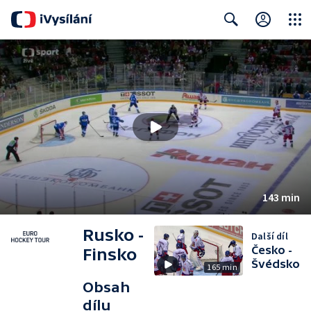
Close
Search
143 min
Rusko -
Další díl
Česko -
Finsko
Švédsko
165 min
Obsah
dílu