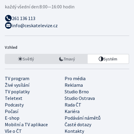
každý všední den:
8:00—16:00 hodin
261 136 113
info@ceskatelevize.cz
Vzhled
Světlý
Tmavý
Systém
TV program
Pro média
Živé vysílání
Reklama
TV poplatky
Studio Brno
Teletext
Studio Ostrava
Podcasty
Rada ČT
Počasí
Kariéra
E-shop
Podávání námětů
Mobilní a TV aplikace
Časté dotazy
Vše o ČT
Kontakty