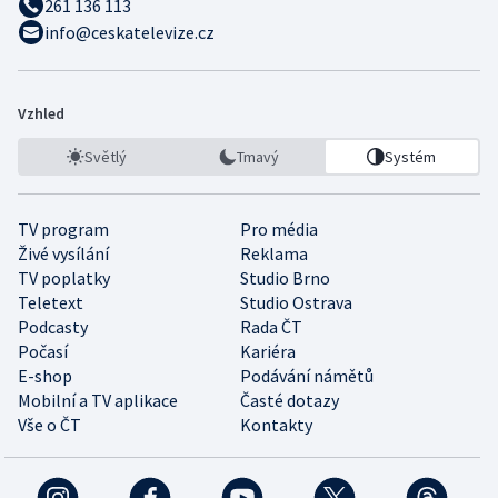
261 136 113
info@ceskatelevize.cz
Vzhled
Světlý
Tmavý
Systém
TV program
Pro média
Živé vysílání
Reklama
TV poplatky
Studio Brno
Teletext
Studio Ostrava
Podcasty
Rada ČT
Počasí
Kariéra
E-shop
Podávání námětů
Mobilní a TV aplikace
Časté dotazy
Vše o ČT
Kontakty