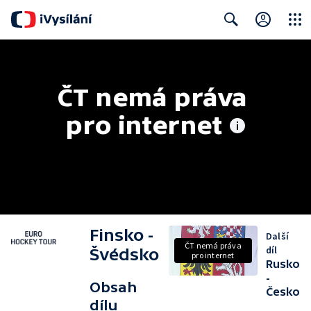
Close
Search
ČT nemá práva 
pro internet
Finsko -
Další
ČT nemá práva
díl
Švédsko
pro internet
Rusko
-
Obsah
Česko
dílu