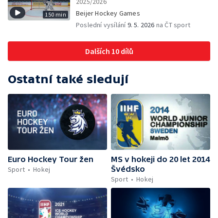
2025/2026
Beijer Hockey Games
150 min
Poslední vysílání
9. 5. 2026
na ČT sport
Dalších 10 dílů
Ostatní také sledují
Euro Hockey Tour žen
MS v hokeji do 20 let 2014
Švédsko
Sport
Hokej
Sport
Hokej