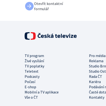
Otevřít kontaktní
formulář
TV program
Pro média
Živé vysílání
Reklama
TV poplatky
Studio Br
Teletext
Studio Os
Podcasty
Rada ČT
Počasí
Kariéra
E-shop
Podávání 
Mobilní a TV aplikace
Časté dot
Vše o ČT
Kontakty