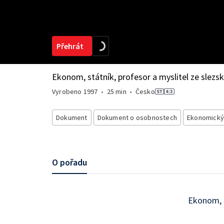
Přehrát
Ekonom, státník, profesor a myslitel ze slezs
Vyrobeno
1997
•
25 min
•
Česko
Dokument
Dokument o osobnostech
Ekonomický
O pořadu
Ekonom, s