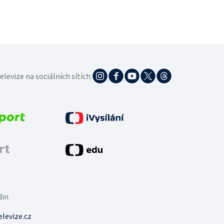
elevize na sociálních sítích:
din
levize.cz