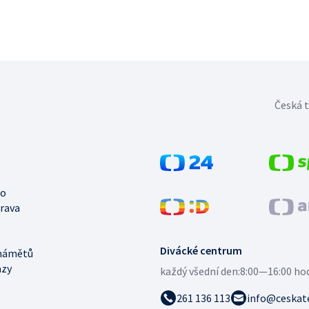
Česká t
no
trava
Divácké centrum
námětů
azy
každý všední den:
8:00—16:00 ho
261 136 113
info@ceskate