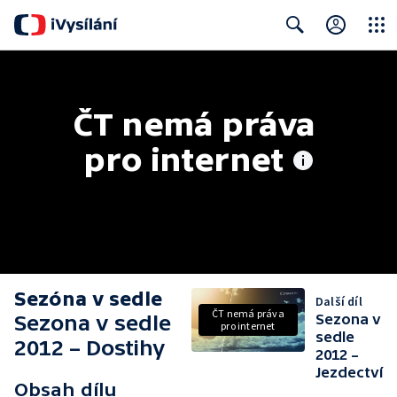
Close
Search
ČT nemá práva 
pro internet
Sezóna v sedle
Další díl
ČT nemá práva
Sezona v sedle
Sezona v
pro internet
sedle
2012 – Dostihy
2012 –
Jezdectví
Obsah dílu