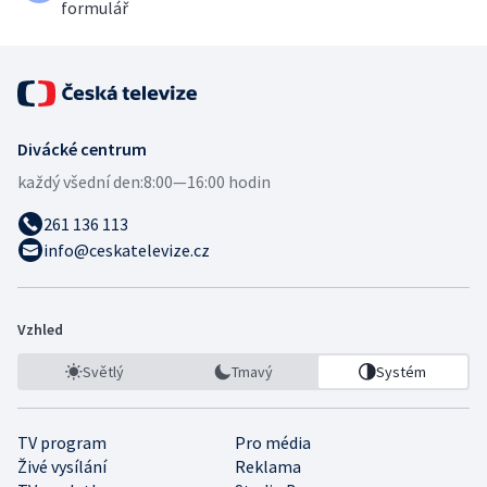
formulář
Divácké centrum
každý všední den:
8:00—16:00 hodin
261 136 113
info@ceskatelevize.cz
Vzhled
Světlý
Tmavý
Systém
TV program
Pro média
Živé vysílání
Reklama