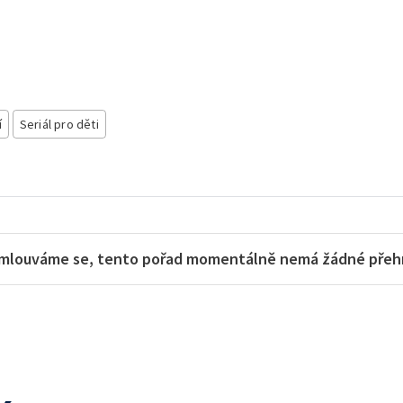
í
Seriál pro děti
mlouváme se, tento pořad momentálně nemá žádné přehra