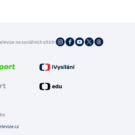
elevize na sociálních sítích:
din
levize.cz