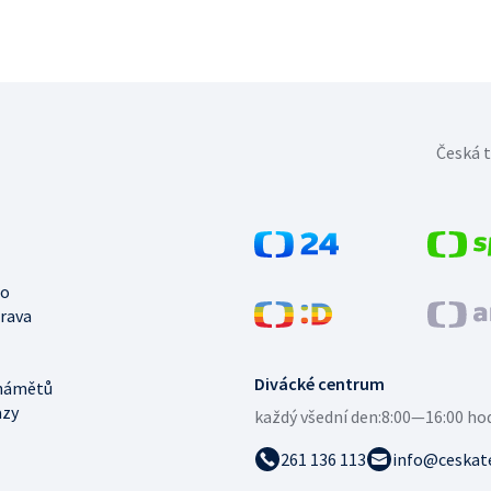
Česká t
no
trava
Divácké centrum
námětů
azy
každý všední den:
8:00—16:00 ho
261 136 113
info@ceskate