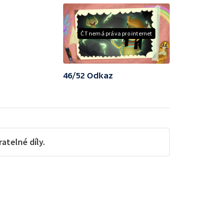
ČT nemá práva pro internet
46/52 Odkaz
telné díly.