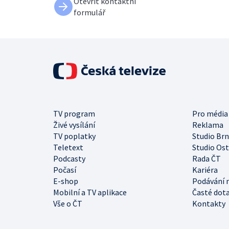
Otevřít kontaktní
formulář
TV program
Pro média
Živé vysílání
Reklama
TV poplatky
Studio Br
Teletext
Studio Os
Podcasty
Rada ČT
Počasí
Kariéra
E-shop
Podávání 
Mobilní a TV aplikace
Časté dot
Vše o ČT
Kontakty