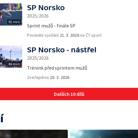
SP Norsko
2025/2026
92 min
Sprint mužů - finále SP
Poslední vysílání
21. 3. 2026
na ČT sport
SP Norsko - nástřel
2025/2026
46 min
Trénink před sprintem mužů
Zveřejněno
20. 3. 2026
Dalších 10 dílů
í