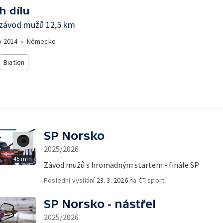
h dílu
 závod mužů 12,5 km
o
2014
•
Německo
Biatlon
SP Norsko
2025/2026
45 min
Závod mužů s hromadným startem - finále SP
Poslední vysílání
23. 3. 2026
na ČT sport
SP Norsko - nástřel
2025/2026