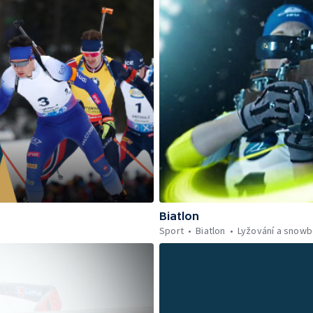
Biatlon
Sport
Biatlon
Lyžování a snowb