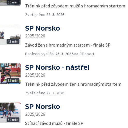
36 min
Trénink před závodem mužů s hromadným startem
Zveřejněno
22. 3. 2026
SP Norsko
2025/2026
42 min
Závod žen s hromadným startem - finále SP
Poslední vysílání
25. 3. 2026
na ČT sport
SP Norsko - nástřel
2025/2026
32 min
Trénink před závodem žen s hromadným startem
Zveřejněno
22. 3. 2026
SP Norsko
2025/2026
39 min
Stíhací závod mužů - finále SP