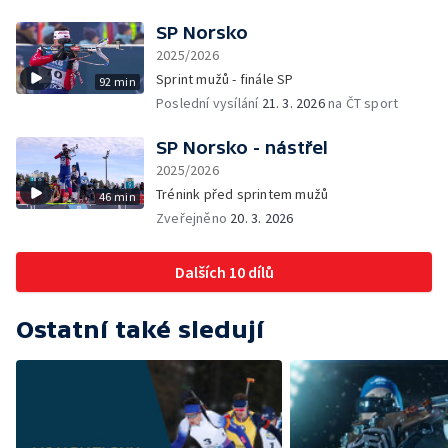
SP Norsko
2025/2026
Sprint mužů - finále SP
92 min
Poslední vysílání
21. 3. 2026
na ČT sport
SP Norsko - nástřel
2025/2026
Trénink před sprintem mužů
46 min
Zveřejněno
20. 3. 2026
Dalších 10 dílů
Ostatní také sledují