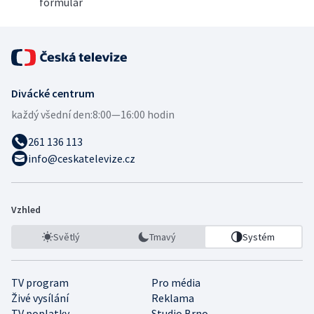
formulář
Divácké centrum
každý všední den:
8:00—16:00 hodin
261 136 113
info@ceskatelevize.cz
Vzhled
Světlý
Tmavý
Systém
TV program
Pro média
Živé vysílání
Reklama
TV poplatky
Studio Brno