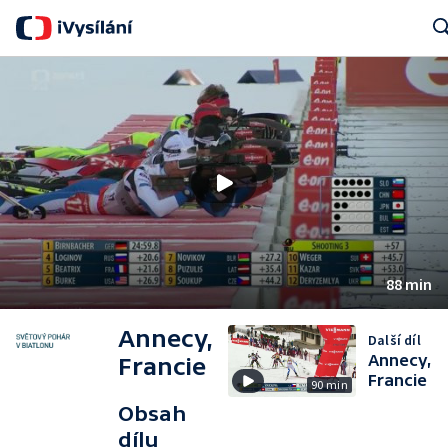
Sear
88 min
Annecy,
Další díl
Annecy,
Francie
Francie
90 min
Obsah
dílu