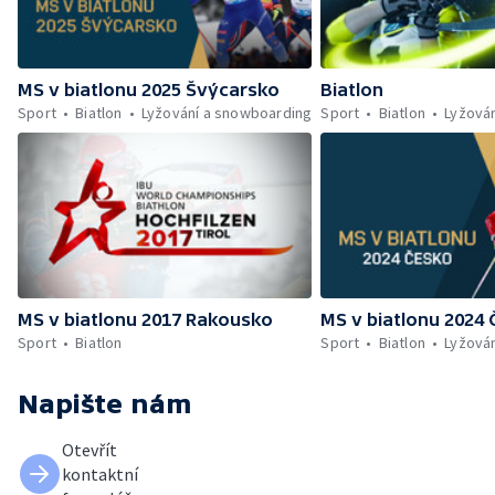
MS v biatlonu 2025 Švýcarsko
Biatlon
Sport
Biatlon
Lyžování a snowboarding
Sport
Biatlon
Lyžová
MS v biatlonu 2017 Rakousko
MS v biatlonu 2024
Sport
Biatlon
Sport
Biatlon
Lyžová
Napište nám
Otevřít
kontaktní