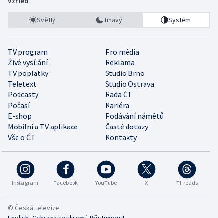
Vzhled
Světlý
Tmavý
Systém
TV program
Pro média
Živé vysílání
Reklama
TV poplatky
Studio Brno
Teletext
Studio Ostrava
Podcasty
Rada ČT
Počasí
Kariéra
E-shop
Podávání námětů
Mobilní a TV aplikace
Časté dotazy
Vše o ČT
Kontakty
Instagram
Facebook
YouTube
X
Threads
© Česká televize
•
•
English
Ochrana soukromí
Přístupnost