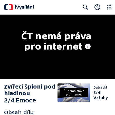
Close
Search
ČT nemá práva 
pro internet
Zvířecí špioni pod
Další díl
ČT nemá práva
hladinou
3/4
pro internet
Vztahy
2/4 Emoce
Obsah dílu