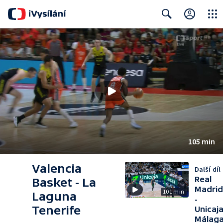
Close
Search
105 min
Valencia
Další díl
Real
Basket - La
Madrid
101 min
Laguna
-
Tenerife
Unicaj
Málag