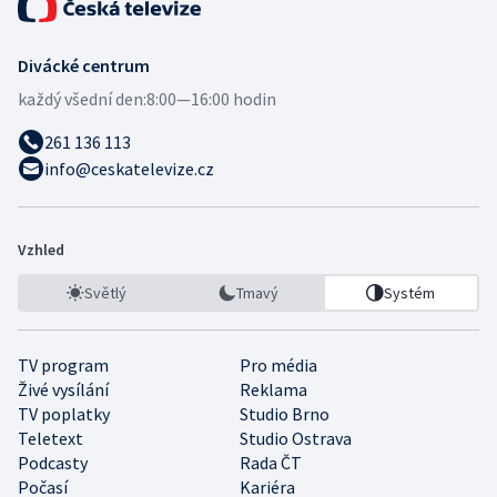
Divácké centrum
každý všední den:
8:00—16:00 hodin
261 136 113
info@ceskatelevize.cz
Vzhled
Světlý
Tmavý
Systém
TV program
Pro média
Živé vysílání
Reklama
TV poplatky
Studio Brno
Teletext
Studio Ostrava
Podcasty
Rada ČT
Počasí
Kariéra