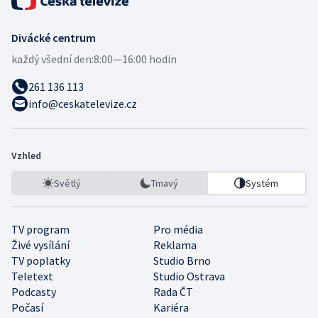
Divácké centrum
každý všední den:
8:00—16:00 hodin
261 136 113
info@ceskatelevize.cz
Vzhled
Světlý
Tmavý
Systém
TV program
Pro média
Živé vysílání
Reklama
TV poplatky
Studio Brno
Teletext
Studio Ostrava
Podcasty
Rada ČT
Počasí
Kariéra