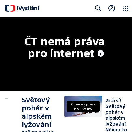
Close
Search
ČT nemá práva 
pro internet
Světový
Další díl
ČT nemá práva
Světový
pohár v
pro internet
pohár v
alpském
alpském
lyžování
lyžování
Německo