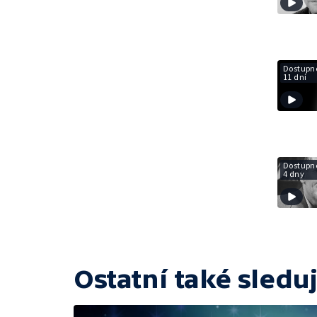
Dostupné
11 dní
Dostupné
4 dny
Ostatní také sleduj