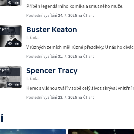
43 min
Příběh legendárního komika a smutného muže.
Poslední vysílání
24. 7. 2026
na ČT art
Buster Keaton
 ještě
I. řada
45 min
V různých zemích měl různé přezdívky. U nás ho divác
Poslední vysílání
31. 7. 2026
na ČT art
Spencer Tracy
 ještě
I. řada
45 min
Herec s vlídnou tváří v sobě celý život skrýval vnitřn
Poslední vysílání
23. 7. 2026
na ČT art
í