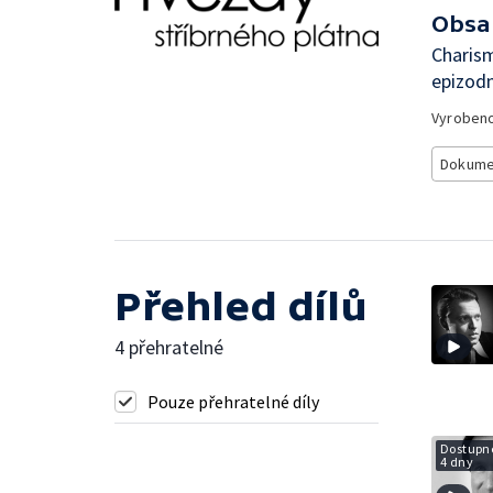
Obsa
Charism
epizodn
Vyroben
Dokume
Přehled dílů
4 přehratelné
Pouze přehratelné díly
Dostupné
4 dny