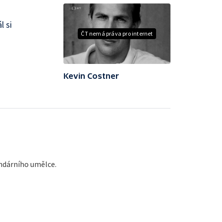
l si
ČT nemá práva pro internet
Kevin Costner
ndárního umělce.