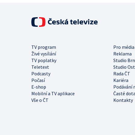
TV program
Pro média
Živé vysílání
Reklama
TV poplatky
Studio Br
Teletext
Studio Os
Podcasty
Rada ČT
Počasí
Kariéra
E-shop
Podávání 
Mobilní a TV aplikace
Časté dot
Vše o ČT
Kontakty