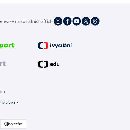
elevize na sociálních sítích:
din
levize.cz
Systém