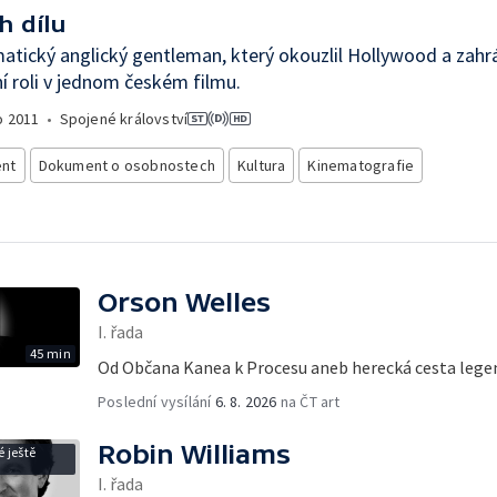
h dílu
atický anglický gentleman, který okouzlil Hollywood a zahrá
í roli v jednom českém filmu.
o
2011
•
Spojené království
nt
Dokument o osobnostech
Kultura
Kinematografie
Orson Welles
I. řada
45 min
Od Občana Kanea k Procesu aneb herecká cesta lege
Poslední vysílání
6. 8. 2026
na ČT art
Robin Williams
 ještě
I. řada