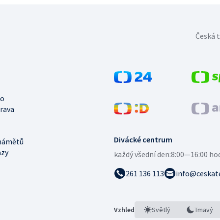
Česká t
no
trava
Divácké centrum
námětů
azy
každý všední den:
8:00—16:00 ho
261 136 113
info@ceskate
Vzhled
Světlý
Tmavý