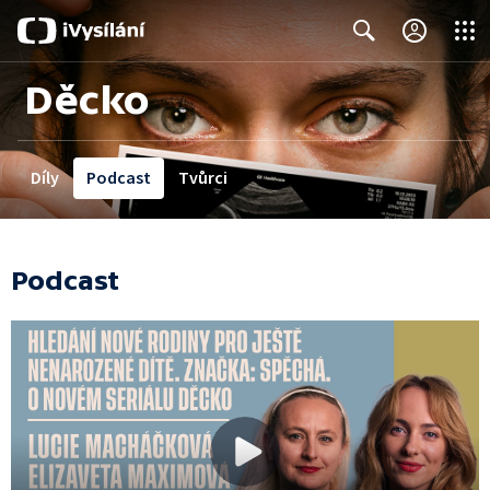
Close
Search
Děcko
Díly
Podcast
Tvůrci
Podcast