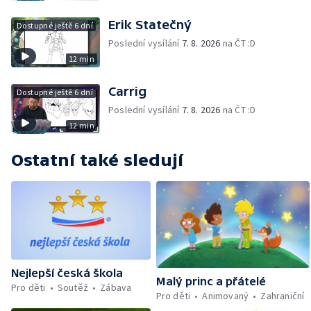
Erik Statečný
Dostupné ještě 6 dní
Poslední vysílání
7. 8. 2026
na ČT :D
12 min
Carrig
Dostupné ještě 6 dní
Poslední vysílání
7. 8. 2026
na ČT :D
12 min
Ostatní také sledují
Nejlepší česká škola
Malý princ a přátelé
Pro děti
Soutěž
Zábava
Pro děti
Animovaný
Zahraniční