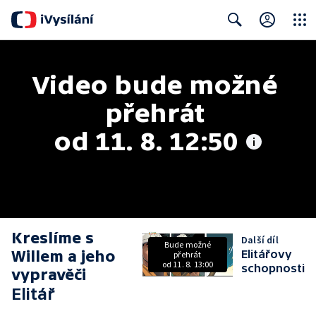
Close
Search
Video bude možné 
přehrát 
od 11. 8. 12:50
Kreslíme s
Další díl
Bude možné
Willem a jeho
Elitářovy
přehrát
od 11. 8. 13:00
schopnosti
vypravěči
Elitář