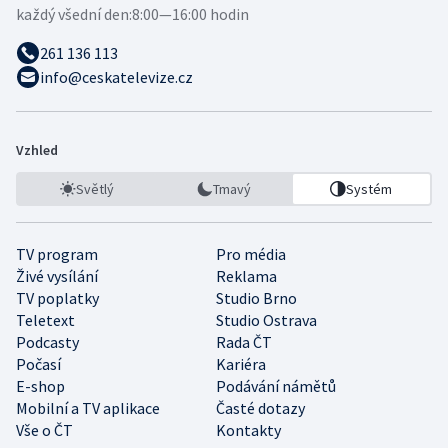
každý všední den:
8:00—16:00 hodin
261 136 113
info@ceskatelevize.cz
Vzhled
Světlý
Tmavý
Systém
TV program
Pro média
Živé vysílání
Reklama
TV poplatky
Studio Brno
Teletext
Studio Ostrava
Podcasty
Rada ČT
Počasí
Kariéra
E-shop
Podávání námětů
Mobilní a TV aplikace
Časté dotazy
Vše o ČT
Kontakty