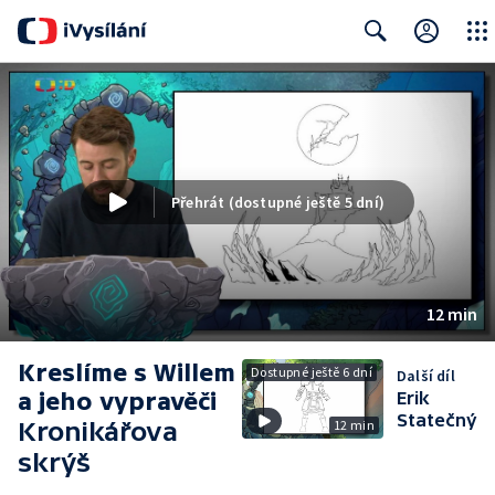
Close
Search
Přehrát (dostupné ještě 5 dní)
12 min
Kreslíme s Willem
Dostupné ještě 6 dní
Další díl
a jeho vypravěči
Erik
Statečný
Kronikářova
12 min
skrýš