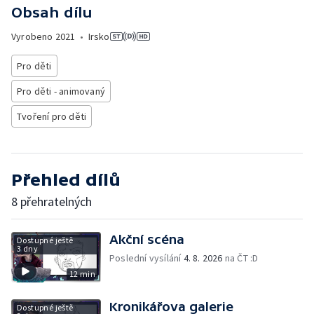
Obsah dílu
Vyrobeno
2021
•
Irsko
Pro děti
Pro děti - animovaný
Tvoření pro děti
Přehled dílů
8 přehratelných
Akční scéna
Dostupné ještě
3 dny
Poslední vysílání
4. 8. 2026
na ČT :D
12 min
Kronikářova galerie
Dostupné ještě