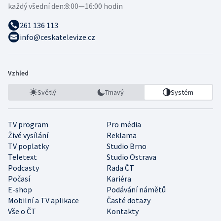
každý všední den:
8:00—16:00 hodin
261 136 113
info@ceskatelevize.cz
Vzhled
Světlý
Tmavý
Systém
TV program
Pro média
Živé vysílání
Reklama
TV poplatky
Studio Brno
Teletext
Studio Ostrava
Podcasty
Rada ČT
Počasí
Kariéra
E-shop
Podávání námětů
Mobilní a TV aplikace
Časté dotazy
Vše o ČT
Kontakty