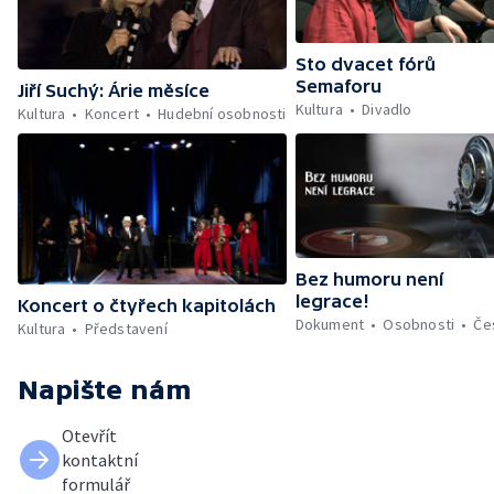
Sto dvacet fórů
Semaforu
Jiří Suchý: Árie měsíce
Kultura
Divadlo
Kultura
Koncert
Hudební osobnosti
Bez humoru není
legrace!
Koncert o čtyřech kapitolách
Dokument
Osobnosti
Če
Kultura
Představení
Napište nám
Otevřít
kontaktní
formulář