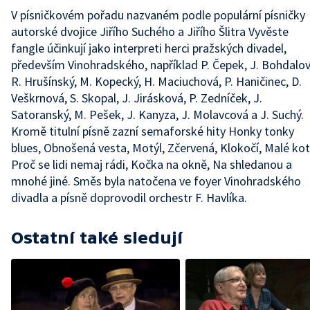
V písničkovém pořadu nazvaném podle populární písničky
autorské dvojice Jiřího Suchého a Jiřího Šlitra Vyvěste
fangle účinkují jako interpreti herci pražských divadel,
především Vinohradského, například P. Čepek, J. Bohdalov
R. Hrušínský, M. Kopecký, H. Maciuchová, P. Haničinec, D.
Veškrnová, S. Skopal, J. Jirásková, P. Zedníček, J.
Satoranský, M. Pešek, J. Kanyza, J. Molavcová a J. Suchý.
Kromě titulní písně zazní semaforské hity Honky tonky
blues, Obnošená vesta, Motýl, Zčervená, Klokočí, Malé kot
Proč se lidi nemaj rádi, Kočka na okně, Na shledanou a
mnohé jiné. Směs byla natočena ve foyer Vinohradského
divadla a písně doprovodil orchestr F. Havlíka.
Ostatní také sledují