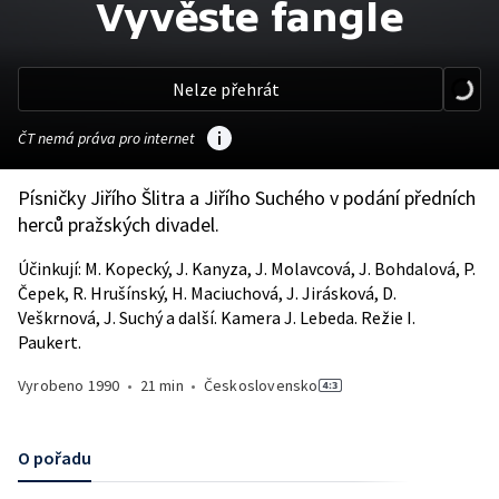
Vyvěste fangle
Nelze přehrát
ČT nemá práva pro internet
Písničky Jiřího Šlitra a Jiřího Suchého v podání předních
herců pražských divadel.
Účinkují: M. Kopecký, J. Kanyza, J. Molavcová, J. Bohdalová, P.
Čepek, R. Hrušínský, H. Maciuchová, J. Jirásková, D.
Veškrnová, J. Suchý a další. Kamera J. Lebeda. Režie I.
Paukert.
Vyrobeno
1990
•
21 min
•
Československo
O pořadu