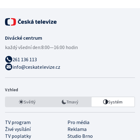
Divácké centrum
každý všední den:
8:00—16:00 hodin
261 136 113
info@ceskatelevize.cz
Vzhled
Světlý
Tmavý
Systém
TV program
Pro média
Živé vysílání
Reklama
TV poplatky
Studio Brno