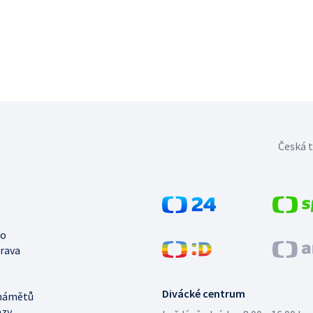
Česká t
no
trava
Divácké centrum
námětů
azy