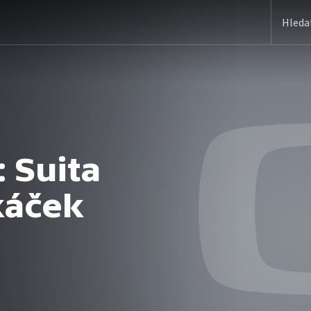
: Suita
káček