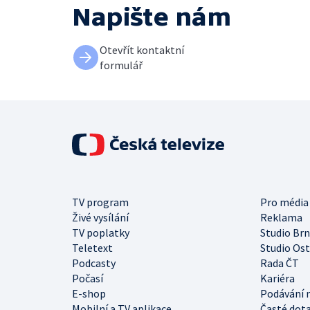
Napište nám
Otevřít kontaktní
formulář
TV program
Pro média
Živé vysílání
Reklama
TV poplatky
Studio Br
Teletext
Studio Os
Podcasty
Rada ČT
Počasí
Kariéra
E-shop
Podávání 
Mobilní a TV aplikace
Časté dot