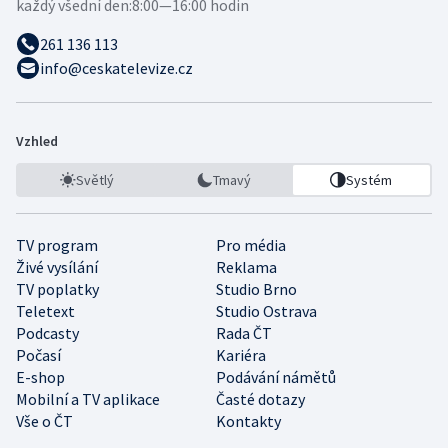
každý všední den:
8:00—16:00 hodin
261 136 113
info@ceskatelevize.cz
Vzhled
Světlý
Tmavý
Systém
TV program
Pro média
Živé vysílání
Reklama
TV poplatky
Studio Brno
Teletext
Studio Ostrava
Podcasty
Rada ČT
Počasí
Kariéra
E-shop
Podávání námětů
Mobilní a TV aplikace
Časté dotazy
Vše o ČT
Kontakty