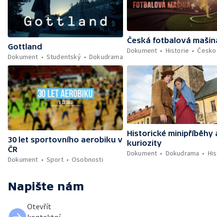
Česká fotbalová mašin
Gottland
Dokument
Historie
Česko
Dokument
Studentský
Dokudrama
Historické minipříběhy 
30 let sportovního aerobiku v
kuriozity
ČR
Dokument
Dokudrama
His
Dokument
Sport
Osobnosti
Napište nám
Otevřít
kontaktní