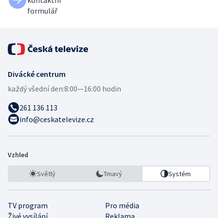
formulář
Divácké centrum
každý všední den:
8:00—16:00 hodin
261 136 113
info@ceskatelevize.cz
Vzhled
Světlý
Tmavý
Systém
TV program
Pro média
Živé vysílání
Reklama