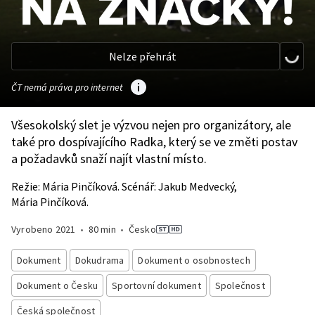
Nelze přehrát
ČT nemá práva pro internet
Všesokolský slet je výzvou nejen pro organizátory, ale
také pro dospívajícího Radka, který se ve změti postav
a požadavků snaží najít vlastní místo.
Režie: Mária Pinčíková. Scénář: Jakub Medvecký,
Mária Pinčíková.
Vyrobeno
2021
•
80 min
•
Česko
Dokument
Dokudrama
Dokument o osobnostech
Dokument o Česku
Sportovní dokument
Společnost
Česká společnost