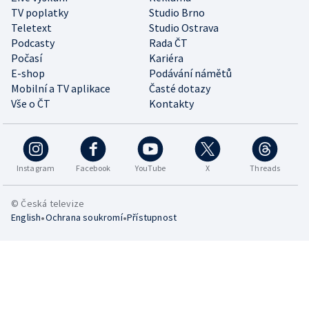
TV poplatky
Studio Brno
Teletext
Studio Ostrava
Podcasty
Rada ČT
Počasí
Kariéra
E-shop
Podávání námětů
Mobilní a TV aplikace
Časté dotazy
Vše o ČT
Kontakty
Instagram
Facebook
YouTube
X
Threads
© Česká televize
•
•
English
Ochrana soukromí
Přístupnost