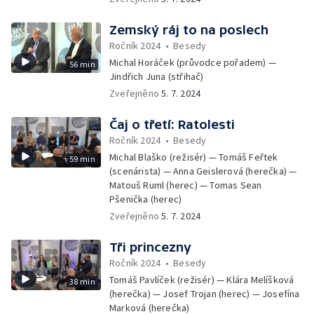
Zemský ráj to na poslech
Ročník 2024
•
Besedy
Michal Horáček (průvodce pořadem) —
56 min
Jindřich Juna (střihač)
Zveřejněno
5. 7. 2024
Čaj o třetí: Ratolesti
Ročník 2024
•
Besedy
Michal Blaško (režisér) — Tomáš Feřtek
59 min
(scenárista) — Anna Geislerová (herečka) —
Matouš Ruml (herec) — Tomas Sean
Pšenička (herec)
Zveřejněno
5. 7. 2024
Tři princezny
Ročník 2024
•
Besedy
Tomáš Pavlíček (režisér) — Klára Melíšková
38 min
(herečka) — Josef Trojan (herec) — Josefína
Marková (herečka)