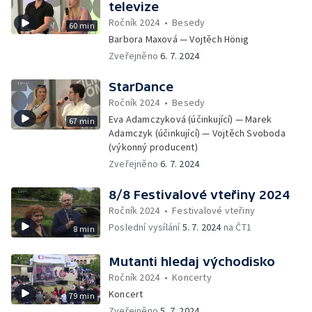
televize
Ročník 2024
•
Besedy
60 min
Barbora Maxová — Vojtěch Hönig
Zveřejněno
6. 7. 2024
StarDance
Ročník 2024
•
Besedy
Eva Adamczyková (účinkující) — Marek
67 min
Adamczyk (účinkující) — Vojtěch Svoboda
(výkonný producent)
Zveřejněno
6. 7. 2024
8/8 Festivalové vteřiny 2024
Ročník 2024
•
Festivalové vteřiny
Poslední vysílání
5. 7. 2024
na ČT1
8 min
Mutanti hledaj východisko
Ročník 2024
•
Koncerty
Koncert
79 min
Zveřejněno
5. 7. 2024