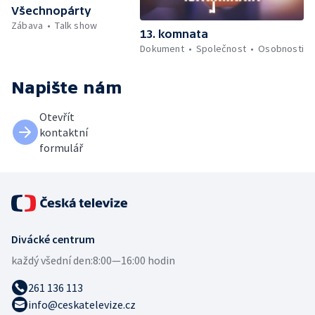
Všechnopárty
Zábava
Talk show
13. komnata
Dokument
Společnost
Osobnosti
Napište nám
Otevřít
kontaktní
formulář
Divácké centrum
každý všední den:
8:00—16:00 hodin
261 136 113
info@ceskatelevize.cz