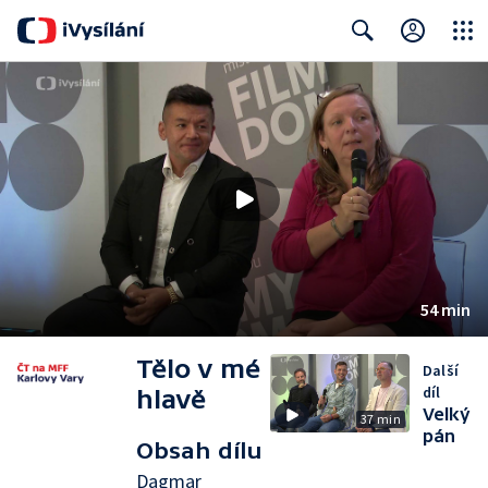
Close
Search
54 min
Tělo v mé
Další
díl
hlavě
Velký
37 min
pán
Obsah dílu
Dagmar