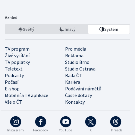
Vzhled
Světlý
Tmavý
Systém
TV program
Pro média
Živé vysílání
Reklama
TV poplatky
Studio Brno
Teletext
Studio Ostrava
Podcasty
Rada ČT
Počasí
Kariéra
E-shop
Podávání námětů
Mobilní a TV aplikace
Časté dotazy
Vše o ČT
Kontakty
Instagram
Facebook
YouTube
X
Threads