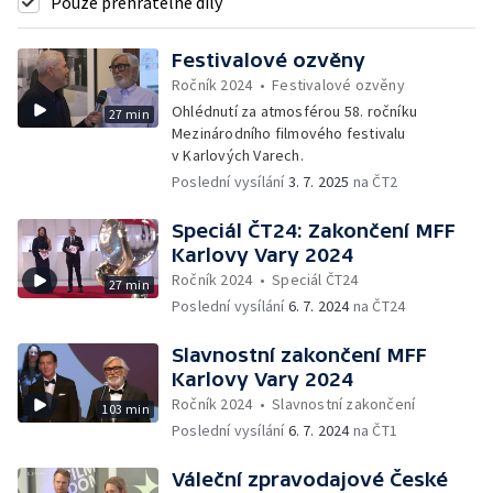
Pouze přehratelné díly
Festivalové ozvěny
Ročník 2024
•
Festivalové ozvěny
Ohlédnutí za atmosférou 58. ročníku
27 min
Mezinárodního filmového festivalu
v Karlových Varech.
Poslední vysílání
3. 7. 2025
na ČT2
Speciál ČT24: Zakončení MFF
Karlovy Vary 2024
Ročník 2024
•
Speciál ČT24
27 min
Poslední vysílání
6. 7. 2024
na ČT24
Slavnostní zakončení MFF
Karlovy Vary 2024
Ročník 2024
•
Slavnostní zakončení
103 min
Poslední vysílání
6. 7. 2024
na ČT1
Váleční zpravodajové České