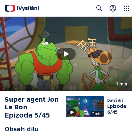
Close
Search
7 min
Super agent Jon
Další díl
Le Bon
Epizoda
6/45
Epizoda 5/45
7 min
Obsah dílu