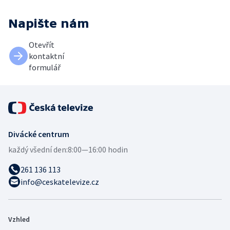
Napište nám
Otevřít
kontaktní
formulář
Divácké centrum
každý všední den:
8:00—16:00 hodin
261 136 113
info@ceskatelevize.cz
Vzhled