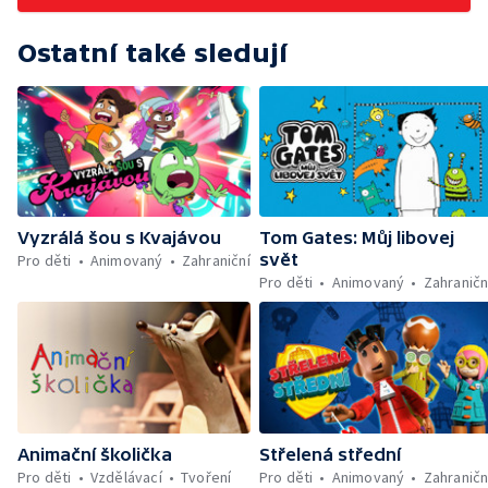
Ostatní také sledují
Vyzrálá šou s Kvajávou
Tom Gates: Můj libovej
svět
Pro děti
Animovaný
Zahraniční
Pro děti
Animovaný
Zahraničn
Animační školička
Střelená střední
Pro děti
Vzdělávací
Tvoření
Pro děti
Animovaný
Zahraničn