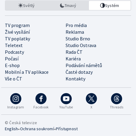
Světlý
Tmavý
Systém
TV program
Pro média
Živé vysílání
Reklama
TV poplatky
Studio Brno
Teletext
Studio Ostrava
Podcasty
Rada ČT
Počasí
Kariéra
E-shop
Podávání námětů
Mobilní a TV aplikace
Časté dotazy
Vše o ČT
Kontakty
Instagram
Facebook
YouTube
X
Threads
© Česká televize
•
•
English
Ochrana soukromí
Přístupnost